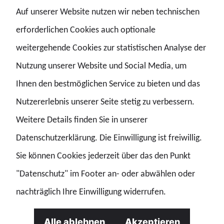
Auf unserer Website nutzen wir neben technischen
Themen. Die Mitglieder des Beirats kommen aus Politik,
erforderlichen Cookies auch optionale
Wissenschaft, Medien, Wirtschaft, Militär und
weitergehende Cookies zur statistischen Analyse der
Zivilgesellschaft. Die Zusammensetzung soll
Nutzung unserer Website und Social Media, um
unterschiedliche Perspektiven der Sicherheitspolitik
Ihnen den bestmöglichen Service zu bieten und das
zusammenbringen.
Nutzererlebnis unserer Seite stetig zu verbessern.
Weitere Details finden Sie in unserer
Dem neu gewählten Gremium gehören neben dem GdP-
Datenschutzerklärung. Die Einwilligung ist freiwillig.
Bundesvorsitzenden unter anderem der
Sie können Cookies jederzeit über das den Punkt
verteidigungspolitische Sprecher der CDU/CSU-Fraktion,
"Datenschutz" im Footer an- oder abwählen oder
Thomas Erndl, Prof. Dr. Carlo Masala, Professor für
nachträglich Ihre Einwilligung widerrufen.
Internationale Politik an der Universität der Bundeswehr
Alle ablehnen
Akzeptieren