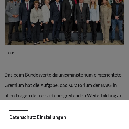
GdP
Das beim Bundesverteidigungsministerium eingerichtete
Gremium hat die Aufgabe, das Kuratorium der BAKS in
allen Fragen der ressortübergreifenden Weiterbildung an
der Akademie zu beraten. Er gibt Empfehlungen zu Inhalt
und Gestalt der Lehre sowie zu ihrer Fortentwicklung ab
Datenschutz Einstellungen
und berät die BAKS zu aktuellen sicherheitspolitischen