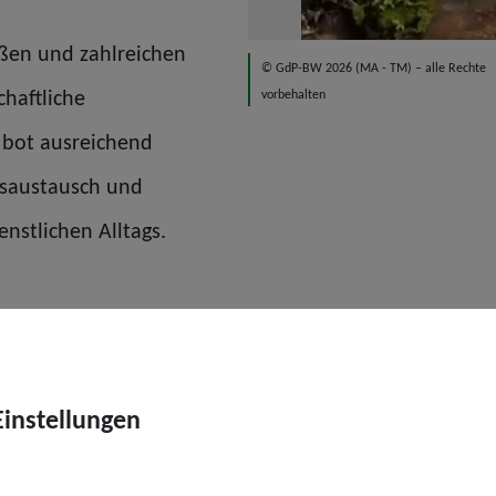
ßen und zahlreichen
© GdP-BW 2026 (MA - TM) – alle Rechte
haftliche
vorbehalten
 bot ausreichend
gsaustausch und
nstlichen Alltags.
fahrt über eine alternative Strecke zurück in die Met
enehmen Temperaturen und strahlendem Sonnenschein
Einstellungen