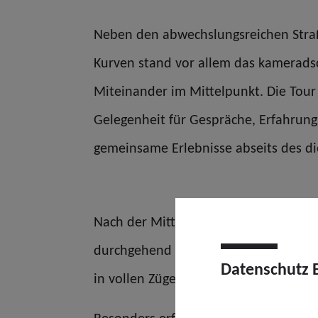
Neben den abwechslungsreichen Stra
Kurven stand vor allem das kameradsc
Miteinander im Mittelpunkt. Die Tour
Gelegenheit für Gespräche, Erfahrun
gemeinsame Erlebnisse abseits des die
Nach der Mittagspause führte die Rück
durchgehend trockenen Straßen, ang
Datenschutz 
in vollen Zügen genießen.