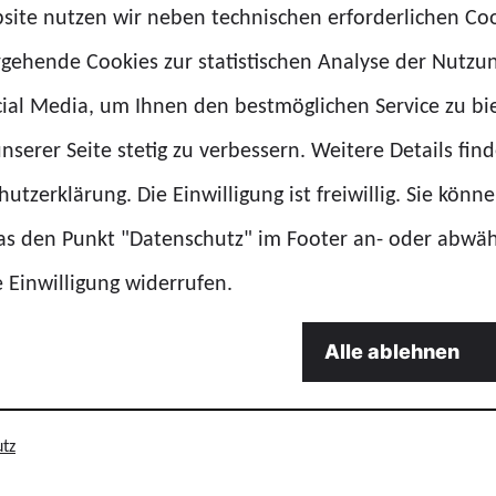
fahrt verlief ohne Zwischenfälle. Alle Fahrerinnen u
site nutzen wir neben technischen erforderlichen Co
eim.
rgehende Cookies zur statistischen Analyse der Nutzu
ial Media, um Ihnen den bestmöglichen Service zu bi
ium Mannheim bedankt sich bei allen Teilnehmerinnen
nserer Seite stetig zu verbessern. Weitere Details find
s auf die nächste gemeinsame Motorradtour.
utzerklärung. Die Einwilligung ist freiwillig. Sie könn
das den Punkt "Datenschutz" im Footer an- oder abwä
e Einwilligung widerrufen.
Alle ablehnen
tz