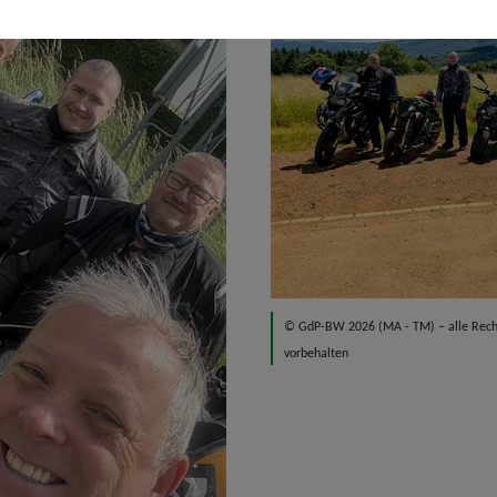
© GdP-BW 2026 (MA - TM) – alle Rec
vorbehalten