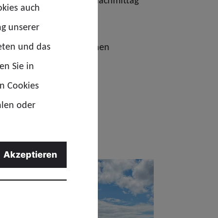
nd Fahrer erreichten am Nachmittag
okies auch
ng unserer
eten und das
 und Teilnehmern für einen
en Sie in
en Cookies
hlen oder
Akzeptieren