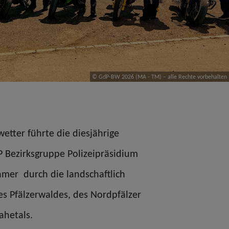
© GdP-BW 2026 (MA - TM) – alle Rechte vorbehalten
tter führte die diesjährige
 Bezirksgruppe Polizeipräsidium
mer durch die landschaftlich
es Pfälzerwaldes, des Nordpfälzer
ahetals.