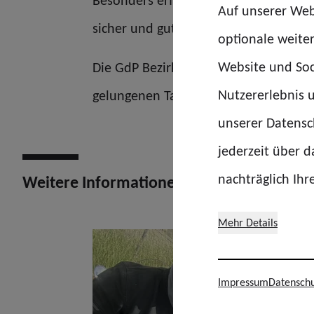
Besonders erfreulich: Die gesamte Aus
Auf unserer Web
sicher und gut gelaunt wieder Mannh
optionale weite
Website und Soc
Die GdP Bezirksgruppe Polizeipräsid
Nutzererlebnis u
gelungenen Tag und freut sich bereit
unserer Datensch
jederzeit über 
nachträglich Ihr
Weitere Informationen
Mehr Details
Impressum
Datenschu