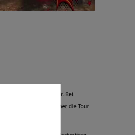
ropolregion Rhein-Neckar. Bei
 konnten alle Teilnehmer die Tour