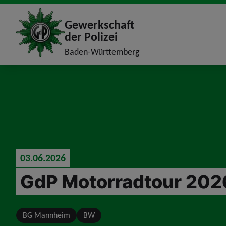
site_logo
Gewerkschaft
der Polizei
Baden-Württemberg
jumpToMain
03.06.2026
GdP Motorradtour 202
BG Mannheim
BW