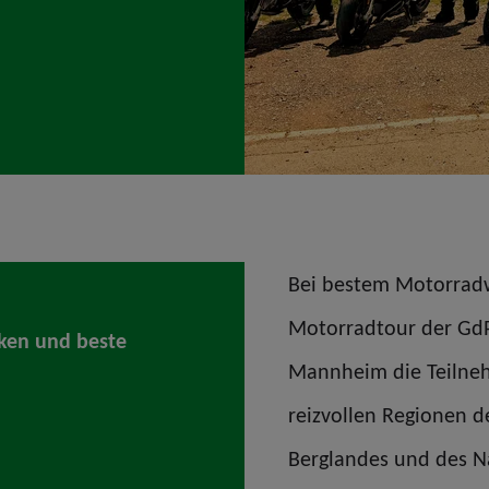
Bei bestem Motorradwe
Motorradtour der GdP
cken und beste
Mannheim die Teilneh
reizvollen Regionen d
Berglandes und des N