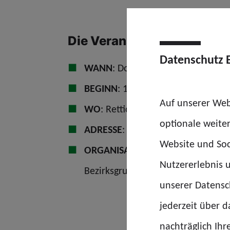
Die Veranstaltungsdetails 
Datenschutz 
WANN
: Donnerstag, 02.07.2026
BEGINN
: 16:30 Uhr
Auf unserer Web
WO
: Rettichbar Deizisau
optionale weite
ADRESSE
: Riederwiesen 1, 73779 
Website und Soc
ORGANISATION
: Daniela Koch (Stv
Nutzererlebnis u
Bezirksgruppenvorsitzende, KG Es
unserer Datensch
jederzeit über 
nachträglich Ihr