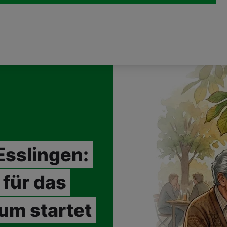
Esslingen:
für das
um startet