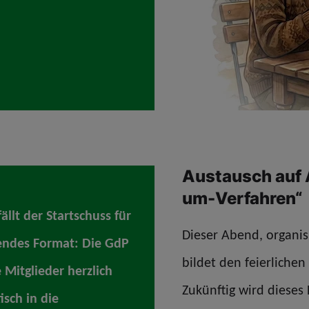
Austausch auf 
um-Verfahren“
ällt der Startschuss für
Dieser Abend, organis
fendes Format: Die GdP
bildet den feierliche
 Mitglieder herzlich
Zukünftig wird dieses
sch in die