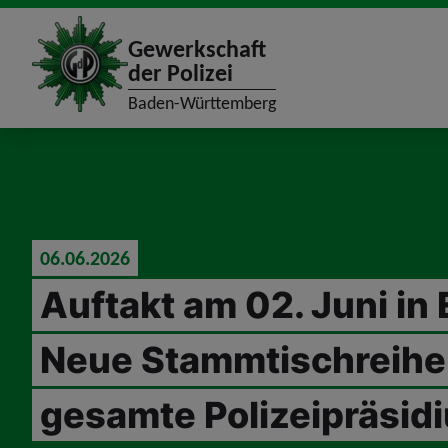
site_logo
Gewerkschaft
der Polizei
Baden-Württemberg
jumpToMain
06.06.2026
Auftakt am 02. Juni in 
Neue Stammtischreihe 
gesamte Polizeipräsidi