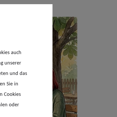
okies auch
ng unserer
eten und das
en Sie in
en Cookies
hlen oder