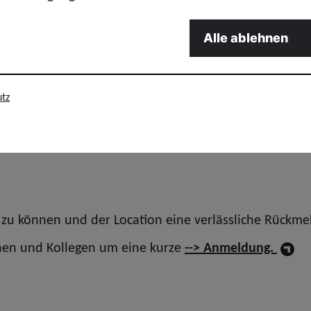
Alle ablehnen
tz
© GdP-BW 2026 – alle Rechte vorbehalten
zu können und der Location eine verlässliche Rückme
innen und Kollegen um eine kurze
--> Anmeldung.