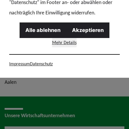
"Datenschutz" im Footer an- oder abwählen oder
nachträglich Ihre Einwilligung widerrufen.
Durch die Polizeistiftung Baden-Württemberg wurde ein
Spendenkonto für die Hinterbliebenen eingerichtet.
Alle ablehnen
Akzeptieren
Polizeistiftung des Landes Baden-Württemberg
Mehr Details
IBAN: DE59 6005 0101 0405 9604 84
Baden-Württembergische Bank
Impressum
Datenschutz
BIC: SOLADEST600 Verwendungszweck: Trauerfall PP
Aalen
Unsere Wirtschaftsunternehmen