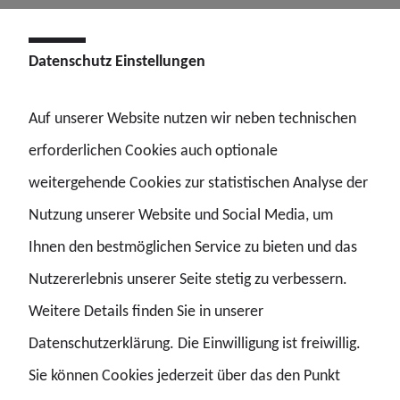
Verkehrsunfall auf dem Hockenheimring erfahren, bei
dem ein 53-Jähriger Polizeibeamter des Polizeipräsidiums
Datenschutz Einstellungen
Aalen tödlich verletzt wurde. Nach bisherigem
Auf unserer Website nutzen wir neben technischen
Kenntnisstand nahm der 53-Jährige an einem dienstlichen
erforderlichen Cookies auch optionale
Fahrsicherheitstraining teil.
weitergehende Cookies zur statistischen Analyse der
Unser Mitgefühl gilt seiner Familie, seinen Angehörigen
Nutzung unserer Website und Social Media, um
sowie seinen Kolleginnen und Kollegen.
Ihnen den bestmöglichen Service zu bieten und das
Nutzererlebnis unserer Seite stetig zu verbessern.
Weitere Details finden Sie in unserer
Datenschutzerklärung. Die Einwilligung ist freiwillig.
#EINERVONUNS
Sie können Cookies jederzeit über das den Punkt