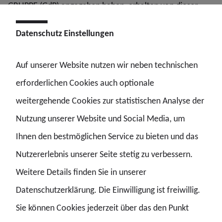
GRUPPE (GdP) angegeben haben, erhalten von dieser
einen Link zur Teilnahme.
Datenschutz Einstellungen
In der zweiten, kürzeren Phase des Projekts werden die
Auf unserer Website nutzen wir neben technischen
Ergebnisse durch vertiefende Interviews beziehungsweise
erforderlichen Cookies auch optionale
Fokusgruppen ergänzt.
weitergehende Cookies zur statistischen Analyse der
Die Studienergebnisse werden im Anschluss ausgewertet
Nutzung unserer Website und Social Media, um
und als Basis für die Formulierung politischer
Ihnen den bestmöglichen Service zu bieten und das
Handlungsempfehlungen verwendet.
Nutzererlebnis unserer Seite stetig zu verbessern.
Weitere Details finden Sie in unserer
Die Blaulichtstudie im Überblick
Datenschutzerklärung. Die Einwilligung ist freiwillig.
Sie können Cookies jederzeit über das den Punkt