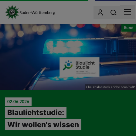
site_logo
Wonach such
Baden-Württemberg
Benutzer
MEN
jumpToMain
Bund
Chalabala/stock.adobe.com/GdP
02.06.2026
Blaulichtstudie:
Wir wollen's wissen