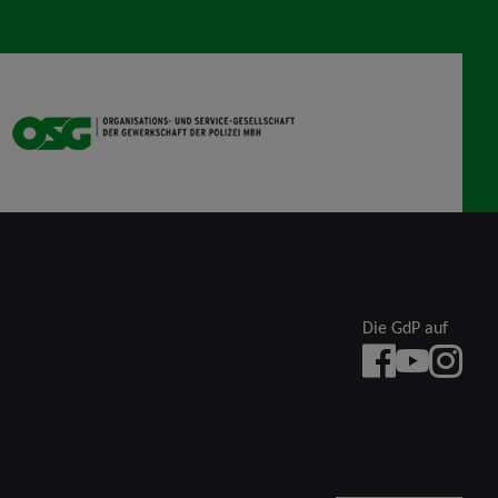
OSG
Die GdP auf
Facebook
YouTube
instagra