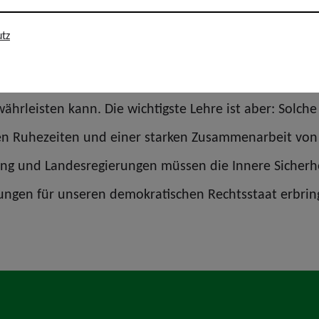
tz
elke schließt sich dieser Darstellung der GdP Thüring
ei hochpolitischen und bundesweit beachteten Veranst
hrleisten kann. Die wichtigste Lehre ist aber: Solch
hen Ruhezeiten und einer starken Zusammenarbeit von
ng und Landesregierungen müssen die Innere Sicherhei
stungen für unseren demokratischen Rechtsstaat erbri