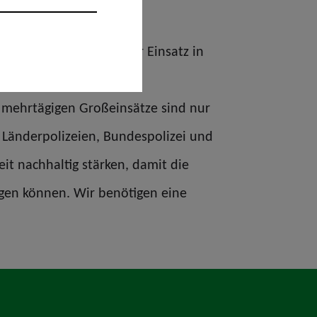
en an und ergänzt: „Der Einsatz in
altungen Sicherheit und
e mehrtägigen Großeinsätze sind nur
 Länderpolizeien, Bundespolizei und
t nachhaltig stärken, damit die
ngen können. Wir benötigen eine