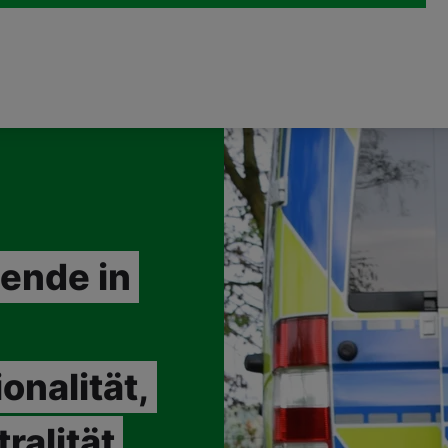
ende in
onalität,
ralität