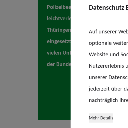
Datenschutz 
Polizeibeamtinnen und Polizeib
leichtverletzt, blieben jedoch die
Thüringen bedankt sich ausdrückli
Auf unserer Web
eingesetzten Kräften der Thüringe
optionale weite
vielen Unterstützungskräften aus
Website und Soc
der Bundespolizei und dem Bund
Nutzererlebnis u
unserer Datensch
jederzeit über 
nachträglich Ihr
Mehr Details