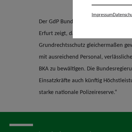
Impressum
Datenschu
Der GdP Bundesvorsitzende Jochen Kop
Erfurt zeigt, dass die Polizei auch b
Grundrechtsschutz gleichermaßen gewä
mit ausreichend Personal, verlässlic
BKA zu bewältigen. Die Bundesregieru
Einsatzkräfte auch künftig Höchstlei
starke nationale Polizeireserve.“