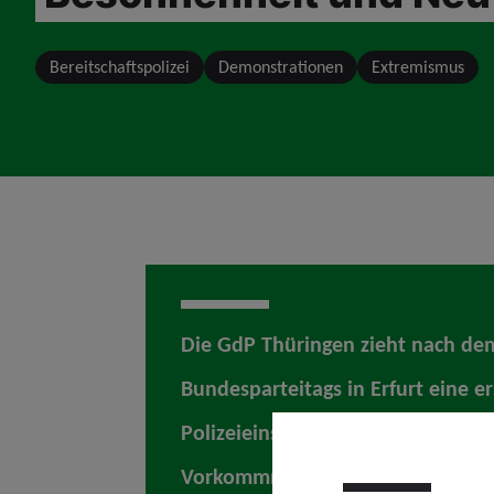
Bereitschaftspolizei
Demonstrationen
Extremismus
Die GdP Thüringen zieht nach de
Bundesparteitags in Erfurt eine er
Polizeieinsatz verlief insgesamt r
Vorkommnissewaren nicht zu ver