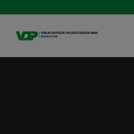
VDP B