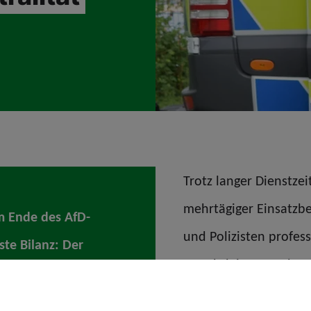
Trotz langer Dienstze
mehrtägiger Einsatzbe
m Ende des AfD-
und Polizisten profess
ste Bilanz: Der
gewährleisten und Gr
uhig. Besondere
„Professionalität, Be
zeichnen. Wenige