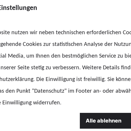
diesen Einsatz geprä
Einstellungen
eamte wurden
von ihrer Polizei – u
nstfähig. Die GdP
Wochenende bewiesen
ch bei allen
site nutzen wir neben technischen erforderlichen Co
Landesvorsitzende de
r Polizei sowie den
rgehende Cookies zur statistischen Analyse der Nutzu
 allen Bundesländern,
ial Media, um Ihnen den bestmöglichen Service zu bi
eskriminalamt.
nserer Seite stetig zu verbessern. Weitere Details find
utzerklärung. Die Einwilligung ist freiwillig. Sie könn
das den Punkt "Datenschutz" im Footer an- oder abwä
e Einwilligung widerrufen.
Alle ablehnen