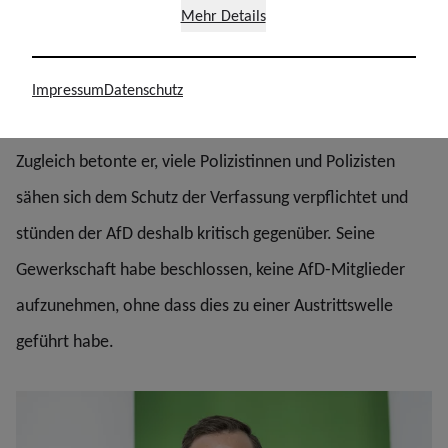
Kopelke will keinen Zweifel daran lassen, dass die Polizei
Mehr Details
im gesamten Einsatz ihrer politischen Neutralität
nachkommen wird. Für individuelle politische Agenden
Impressum
Datenschutz
und Aussagen bleibe dabei kein Raum.
Zugleich betonte er, viele Polizistinnen und Polizisten
sähen sich dem Schutz der Verfassung verpflichtet und
stünden der AfD deshalb kritisch gegenüber. Seine
Gewerkschaft habe beschlossen, keine AfD-Mitglieder
aufzunehmen, ohne dass dies zu einer Austrittswelle
geführt habe.