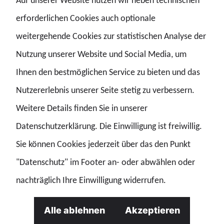
Auf unserer Website nutzen wir neben technischen
demokratischen Parteienspektrum, können die Lage
erforderlichen Cookies auch optionale
weiter verschärfen.“
weitergehende Cookies zur statistischen Analyse der
Nutzung unserer Website und Social Media, um
Für den Einsatz sind nach GdP-Angaben mehrere Tausend
Ihnen den bestmöglichen Service zu bieten und das
Polizeikräfte aus dem gesamten Bundesgebiet
Nutzererlebnis unserer Seite stetig zu verbessern.
vorgesehen. Es bestehe jedoch stets das Risiko, dass
Weitere Details finden Sie in unserer
unterstützende Länder vorab zugesagte Einsatzkräfte
Datenschutzerklärung. Die Einwilligung ist freiwillig.
wegen eigener Lagen kurzfristig zurückhielten. Die
Sie können Cookies jederzeit über das den Punkt
Belastungen der Bereitschaftspolizeien hätten in den
"Datenschutz" im Footer an- oder abwählen oder
vergangenen Jahren stetig zugenommen. Die
nachträglich Ihre Einwilligung widerrufen.
Personalstärke stagniere oder werde sogar aufgrund von
krankheitsbedingten Abwesenheiten geringer.
Alle ablehnen
Akzeptieren