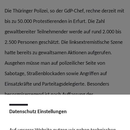
Die Thüringer Polizei, so der GdP-Chef, rechne derzeit mit
bis zu 50.000 Protestierenden in Erfurt. Die Zahl
gewaltbereiter Teilnehmender werde auf rund 2.000 bis
2.500 Personen geschätzt. Die linksextremistische Szene
hatte bereits zu gewaltsamen Aktionen aufgerufen.
Ausgehen müsse man auf polizeilicher Seite von
Sabotage, Straßenblockaden sowie Angriffen auf
Einsatzkräfte und Parteitagsdelegierte. Besonders
besorgniserregend ist nach Auffassung des
Gewerkschafters die mögliche Sogwirkung gewaltbereiter
Datenschutz Einstellungen
Gruppen auf friedliche Demonstrierende. Kopelke:
„Zusätzliche Aufrufe zu Straßenblockaden, auch aus dem