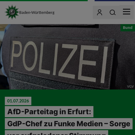
site_logo
Wonach such
Baden-Württemberg
Benutzer
MEN
jumpToMain
Bund
VGV
01.07.2026
AfD-Parteitag in Erfurt:
GdP-Chef zu Funke Medien – Sorge