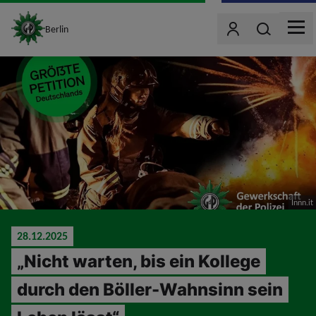
site_logo
Wonach such
Berlin
Benutzer
MEN
jumpToMain
Innn.it
28.12.2025
„Nicht warten, bis ein Kollege
durch den Böller-Wahnsinn sein