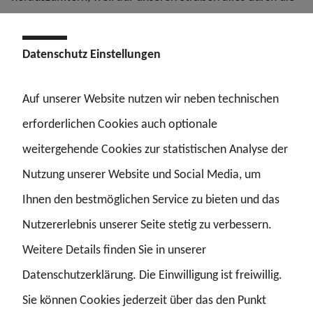
Gegend fliegt und Pyrotechnik gezielt als Waffe
eingesetzt wird, um Einsatzkräfte von Polizei und
Datenschutz Einstellungen
Feuerwehr an der Arbeit zu hindern und sie zu verletzen.
Wir sollten auch nicht die steigende Zahl an Bränden
Auf unserer Website nutzen wir neben technischen
vergessen, die durch fehlgeleitete Raketen und andere
erforderlichen Cookies auch optionale
Pyrotechnik Menschenleben gefährden. Ich hoffe, dass
weitergehende Cookies zur statistischen Analyse der
all meine Kolleginnen und Kollegen gesund durch die
Nutzung unserer Website und Social Media, um
Nacht kommen und bin in Gedanken bei allen, die im
Ihnen den bestmöglichen Service zu bieten und das
Einsatz sind“, so GdP-Landeschef Stephan Weh am
Nutzererlebnis unserer Seite stetig zu verbessern.
Montag.
Weitere Details finden Sie in unserer
Datenschutzerklärung. Die Einwilligung ist freiwillig.
Sie können Cookies jederzeit über das den Punkt