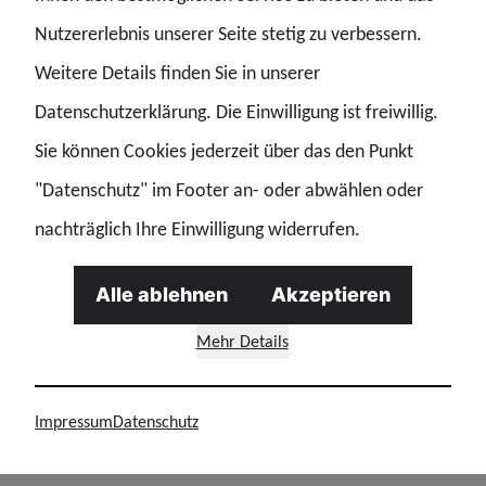
Der entsprechende Passus im
Nutzererlebnis unserer Seite stetig zu verbessern.
Landesbeamtenversorgungsgesetz – LBeamtVG § 31
Weitere Details finden Sie in unserer
Dienstunfall
Datenschutzerklärung. Die Einwilligung ist freiwillig.
Sie können Cookies jederzeit über das den Punkt
(6) Wird durch eine Fachärztin oder einen Facharzt für
"Datenschutz" im Footer an- oder abwählen oder
Psychiatrie und Psychotherapie, die oder der durch die
nachträglich Ihre Einwilligung widerrufen.
Dienstbehörde oder eine von ihr bestimmte Stelle
bestimmt worden ist, festgestellt, dass eine
Alle ablehnen
Akzeptieren
1. posttraumatische Belastungsstörung,
Mehr Details
2. Anpassungsstörung,
Impressum
Datenschutz
3. sonstige Reaktion auf schwere Belastung,