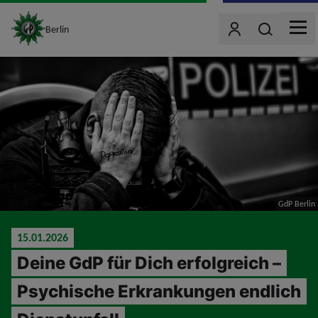
site_logo
Wonach such
Berlin
Benutzer
MEN
jumpToMain
GdP Berlin
15.01.2026
Deine GdP für Dich erfolgreich –
Psychische Erkrankungen endlich