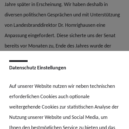
Jahre später in Erscheinung. Wir haben deshalb in
diversen politischen Gesprächen und mit Unterstützung
von Landesbranddirektor Dr. Homrighausen eine
Anpassung eingefordert. Diese sicherte uns der Senat
bereits vor Monaten zu, Ende des Jahres wurde der
Rahmen endlich angepasst und am 30. Dezember 2025
im Amtsblatt offiziell verkündet. Dem folgend kann das
Datenschutz Einstellungen
traumatische Ereignis bis zu fünf Jahre in der
Auf unserer Website nutzen wir neben technischen
Vergangenheit liegen, eine Diagnose muss durch eine
erforderlichen Cookies auch optionale
Fachärztin oder einen Facharzt für Psychiatrie oder
weitergehende Cookies zur statistischen Analyse der
Psychotherapie erfolgt sein. Zudem greift an Stelle der
Nutzung unserer Website und Social Media, um
zwingenden Kausalität eine Vermutungsregelung.
Ihnen den bestmöglichen Service zu bieten und das