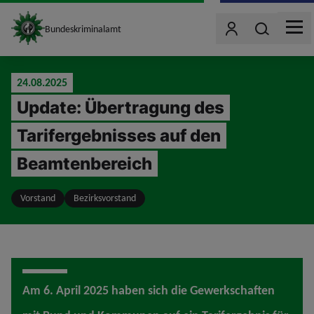
site_logo
Wonach such
Bundeskriminalamt
Benutzer
MEN
jumpToMain
24.08.2025
Update: Übertragung des
Tarifergebnisses auf den
Beamtenbereich
Vorstand
Bezirksvorstand
Am 6. April 2025 haben sich die Gewerkschaften