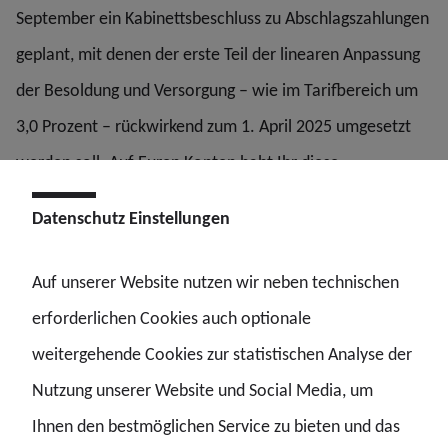
September ein Kabinettsbeschluss zu Abschlagszahlungen
geplant, mit denen der erste Teil der linearen Anpassung
der Besoldung und Versorgung – wie im Tarifbereich um
3,0 Prozent – rückwirkend zum 1. April 2025 umgesetzt
werden soll. Auf Euren Konten habt Ihr diese
Abschlagszahlung dann voraussichtlich zusammen mit
Datenschutz Einstellungen
den Dezemberbezügen.
Auf unserer Website nutzen wir neben technischen
Hintergrund ist, dass die Übertragung des
erforderlichen Cookies auch optionale
Tarifergebnisses auf den Beamtenbereich nur durch
weitergehende Cookies zur statistischen Analyse der
entsprechende Anpassungsgesetze erfolgen kann. Damit
Nutzung unserer Website und Social Media, um
sich die Auszahlung dadurch nicht noch weiter verzögert,
Ihnen den bestmöglichen Service zu bieten und das
ist nun die Abschlagszahlung geplant.