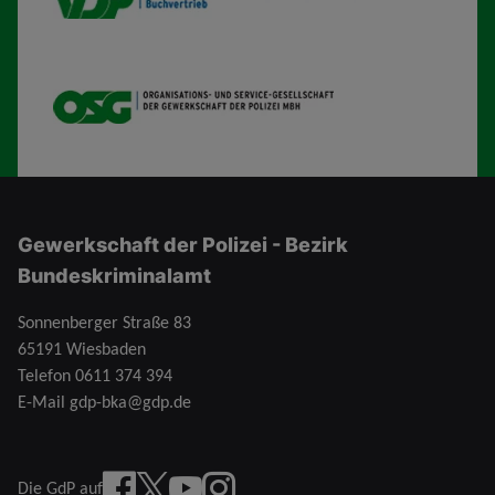
OSG
Gewerkschaft der Polizei - Bezirk
Bundeskriminalamt
Sonnenberger Straße 83
65191 Wiesbaden
Telefon
0611 374 394
E-Mail
gdp-bka@gdp.de
Facebook
X
YouTube
instagram
Die GdP auf