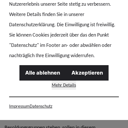
Nutzererlebnis unserer Seite stetig zu verbessern.
Wichtig zu wissen:
Weitere Details finden Sie in unserer
Beim Vorschlag des BMI geht es nun erstmal
Datenschutzerklärung. Die Einwilligung ist freiwillig.
ausschließlich um den ersten Teil der linearen Erhöhung,
Sie können Cookies jederzeit über das den Punkt
die der Tarifabschluss vorsieht. Bevor dann der zweite
"Datenschutz" im Footer an- oder abwählen oder
Teil der linearen Erhöhung (2,8 Prozent) voraussichtlich
nachträglich Ihre Einwilligung widerrufen.
im Mai 2026 zur Auszahlung kommt, soll laut BMI das
Gesetz zur amtsangemessenen Alimentation umgesetzt
Alle ablehnen
Akzeptieren
sein.
Mehr Details
Darin sollen gegebenenfalls weitere Regelungen aus dem
Impressum
Datenschutz
Tarifergebnis mit umgesetzt werden. Dazu kommt: Die
Summen, die derzeit hinter den jeweiligen
Besoldungsgruppen stehen, sollen in diesem