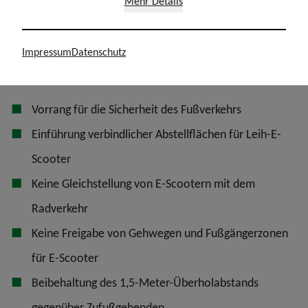
Mehr Details
Gehwegen auf lediglich 25 Euro die Fehlverhalten nicht
wirksam verhindern.
Impressum
Datenschutz
Kernforderungen der Unterzeichnenden
Vorrang für die Sicherheit des Fußverkehrs
Einführung verbindlicher Abstellflächen für Leih-E-
Scooter
Keine Gleichstellung von E-Scootern mit dem
Radverkehr
Keine Freigabe von Gehwegen und Fußgängerzonen
für E-Scooter
Beibehaltung des 1,5-Meter-Überholabstands
gegenüber Zufußgehenden