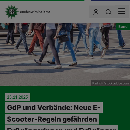
site_logo
Wonach such
Bundeskriminalamt
Benutzer
MEN
jumpToMain
Bund
Radnatt/stock.adobe.com
25.11.2025
GdP und Verbände: Neue E-
Scooter-Regeln gefährden