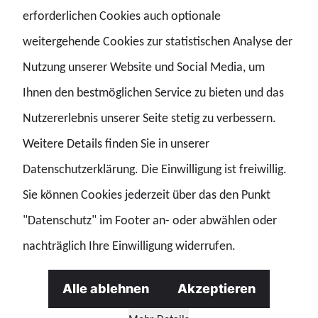
zwingend 1,5 Meter Abstand einhalten müssen.
erforderlichen Cookies auch optionale
„Barrierefreiheit ist Voraussetzung für echte Teilhabe.
weitergehende Cookies zur statistischen Analyse der
Jeder Mensch muss sich sicher im öffentlichen Raum
Nutzung unserer Website und Social Media, um
bewegen können – im Alltag, in der Freizeit und am
Ihnen den bestmöglichen Service zu bieten und das
Arbeitsplatz. Schlechte Regeln dürfen niemanden
Nutzererlebnis unserer Seite stetig zu verbessern.
ausschließen“, erklärt Katrin Kuhl, Mitglied im
Weitere Details finden Sie in unserer
Geschäftsführenden GdP-Bundesvorstand und zuständig
Datenschutzerklärung. Die Einwilligung ist freiwillig.
für die Kommission für die Belange von Menschen mit
Sie können Cookies jederzeit über das den Punkt
Behinderungen.
"Datenschutz" im Footer an- oder abwählen oder
nachträglich Ihre Einwilligung widerrufen.
Die Organisationen bemängeln außerdem, dass die
vorgesehenen Sanktionen kaum abschreckend sind: So
Alle ablehnen
Akzeptieren
würde eine Erhöhung des Bußgeldes für das Fahren auf