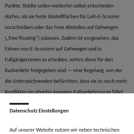
Punkte: Städte sollen weiterhin selbst entscheiden
dürfen, ob sie feste Abstellflächen für Leih-E-Scooter
vorschreiben oder das freie Abstellen auf Gehwegen
(„free floating“) zulassen. Zudem ist vorgesehen, das
Fahren von E-Scootern auf Gehwegen und in
Fußgängerzonen zu erlauben, sofern diese für den
Radverkehr freigegeben sind — eine Regelung, von der
die Unterzeichnenden befürchten, dass sie zu noch mehr
Konflikten im ohnehin knappen Fußverkehrsraum führt.
Ebenfalls problematisch sei die geplante Ausnahme von
Datenschutz Einstellungen
der bestehenden Überholabstandsregel: E-Scooter sollen
beim Überholen von Zufußgehenden künftig nicht mehr
Auf unserer Website nutzen wir neben technischen