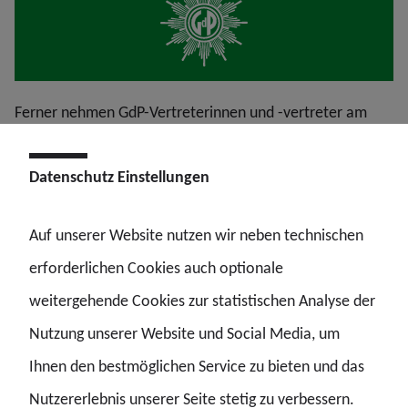
Ferner nehmen GdP-Vertreterinnen und -vertreter am
Programm des EPK in inhaltlicher Funktion teil, etwa der
Datenschutz Einstellungen
stellvertretende GdP-Bundesvorsitzende Alexander Poitz
im Fachforum „Neue Einsatzmöglichkeiten der KI bei
Auf unserer Website nutzen wir neben technischen
Sicherheitsbehörden“ auf der zentralen Kongressbühne.
erforderlichen Cookies auch optionale
weitergehende Cookies zur statistischen Analyse der
Nutzung unserer Website und Social Media, um
Anbei einige Impressionen der Standgespräche mit
Ihnen den bestmöglichen Service zu bieten und das
Gästen und dem Kongressgeschehen, darunter Andreas
Nutzererlebnis unserer Seite stetig zu verbessern.
Schmenkel-Backhoff, Inspekteur der