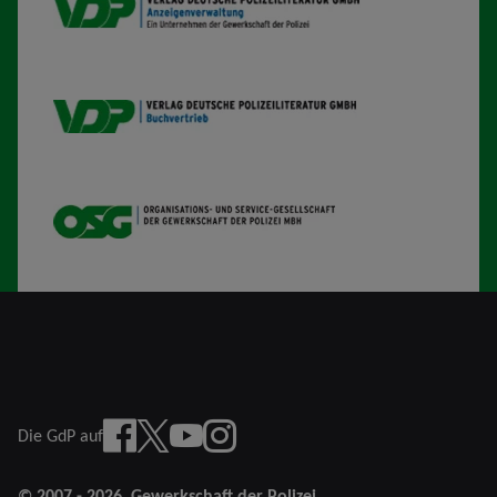
VDP AV
VDP B
OSG
Facebook
X
YouTube
instagram
Die GdP auf
© 2007 - 2026
Gewerkschaft der Polizei