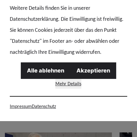
Weitere Details finden Sie in unserer
Bereitschaftspolizeien der Länder), Hessens Ex-
Datenschutzerklärung. Die Einwilligung ist freiwillig.
Innenminister Peter Beuth, Dr. Lars Gerdes
Sie können Cookies jederzeit über das den Punkt
,stellvertretender Frontex-Exekutivdirektor und Münsters
"Datenschutz" im Footer an- oder abwählen oder
Polizeipräsidentin Alexandra Dorndorf.
nachträglich Ihre Einwilligung widerrufen.
Mit besonderer Freude hieß die Standbesatzung
Chefinnen und Chefs der Länderinnenressorts
Alle ablehnen
Akzeptieren
willkommen: Joachim Herrmann (Bayern), Eva Högl
Mehr Details
(Bremen), Daniela Behrens (Niedersachsen) und Thomas
Strobl (Baden-Württemberg).
Impressum
Datenschutz