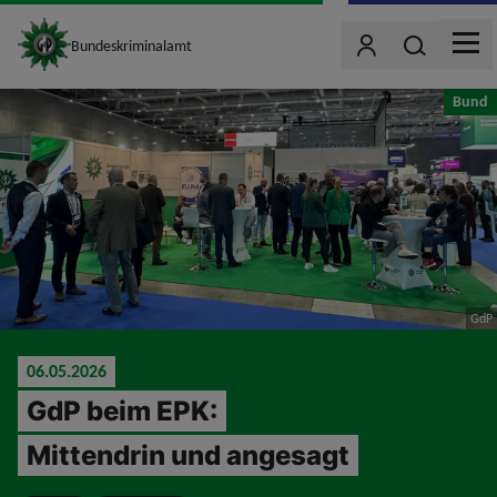
site_logo
Wonach such
Bundeskriminalamt
Benutzer
MEN
jumpToMain
Bund
GdP
06.05.2026
GdP beim EPK:
Mittendrin und angesagt