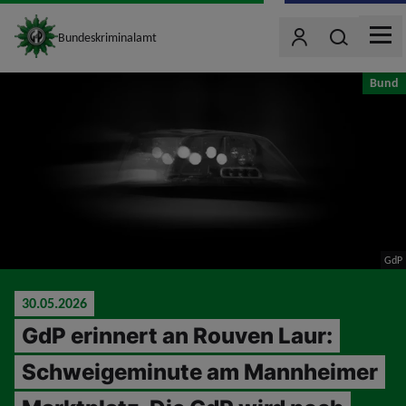
site_logo
Wonach such
Bundeskriminalamt
Benutzer
MEN
jumpToMain
Bund
GdP
30.05.2026
GdP erinnert an Rouven Laur:
Schweigeminute am Mannheimer