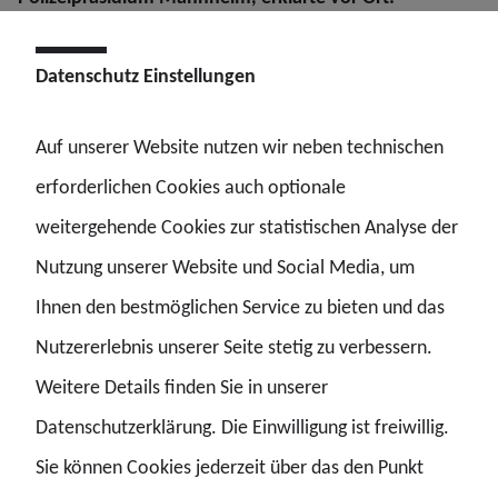
„Der heutige Tag führt uns erneut schmerzhaft vor Augen,
Datenschutz Einstellungen
welchen Gefahren Polizeibeamtinnen und Polizeibeamte
täglich ausgesetzt sind. Rouven Laur stand im Einsatz für
Auf unserer Website nutzen wir neben technischen
unsere Gesellschaft und bezahlte diesen Dienst mit
erforderlichen Cookies auch optionale
seinem Leben. Wir werden ihn nicht vergessen.“
weitergehende Cookies zur statistischen Analyse der
Weiter erklärte Mohr: „Die Schweigeminute am Tatort
Nutzung unserer Website und Social Media, um
war für uns ein wichtiges Zeichen des Respekts, der
Ihnen den bestmöglichen Service zu bieten und das
Erinnerung und der Solidarität. Gemeinsam mit
Nutzererlebnis unserer Seite stetig zu verbessern.
Kolleginnen und Kollegen des GdP-Vorstandes haben wir
Weitere Details finden Sie in unserer
Blumen und ein Gedenkschild niedergelegt, um Rouven
Datenschutzerklärung. Die Einwilligung ist freiwillig.
Laur zu ehren.“
Sie können Cookies jederzeit über das den Punkt