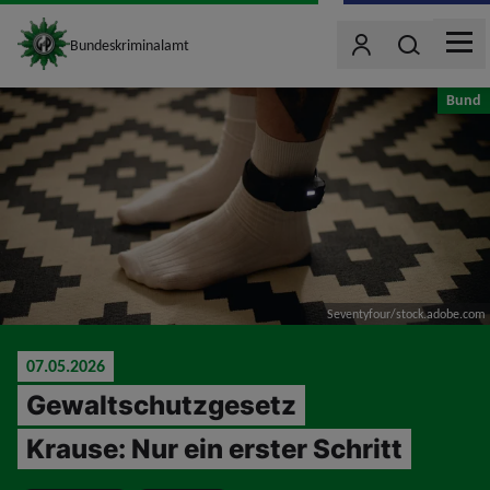
site_logo
Wonach such
Bundeskriminalamt
Benutzer
MEN
jumpToMain
Bund
Seventyfour/stock.adobe.com
07.05.2026
Gewaltschutzgesetz
Krause: Nur ein erster Schritt