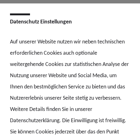
„Nur mit Verlässlichkeit, Verbindlichkeit und
Datenschutz Einstellungen
Zusammenarbeit lassen sich Betroffene
schützen“
Auf unserer Website nutzen wir neben technischen
erforderlichen Cookies auch optionale
Klar sei aber auch: Die bestehende Gewaltschutzstrategie
weitergehende Cookies zur statistischen Analyse der
der Bundesregierung müsse zu einer
Nutzung unserer Website und Social Media, um
ressortübergreifenden, verbindlichen Strategie
Ihnen den bestmöglichen Service zu bieten und das
weiterentwickelt werden – und das kontinuierlich und
Nutzererlebnis unserer Seite stetig zu verbessern.
über Legislaturperioden hinweg. „Nur mit Verlässlichkeit,
Weitere Details finden Sie in unserer
Verbindlichkeit und Zusammenarbeit lassen sich
Datenschutzerklärung. Die Einwilligung ist freiwillig.
Betroffene schützen“, meint Krause.
Sie können Cookies jederzeit über das den Punkt