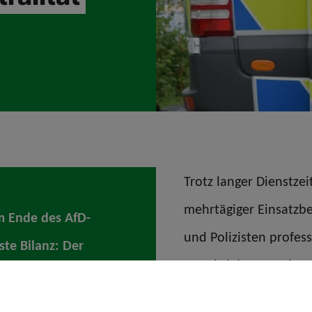
Trotz langer Dienstze
mehrtägiger Einsatzbe
m Ende des AfD-
und Polizisten profess
ste Bilanz: Der
gewährleisten und Gr
uhig. Besondere
„Professionalität, Be
zeichnen. Wenige