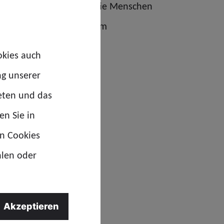
gt. Genau das erwarten die Menschen
nd genau das haben wir am
“, erklärt Mandy Koch,
okies auch
r GdP Thüringen.
ng unserer
eten und das
en Sie in
en Cookies
hlen oder
Akzeptieren