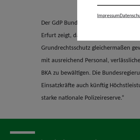
Impressum
Datenschu
Der GdP Bundesvorsitzende Jochen Kop
Erfurt zeigt, dass die Polizei auch b
Grundrechtsschutz gleichermaßen gewä
mit ausreichend Personal, verlässlic
BKA zu bewältigen. Die Bundesregieru
Einsatzkräfte auch künftig Höchstlei
starke nationale Polizeireserve.“