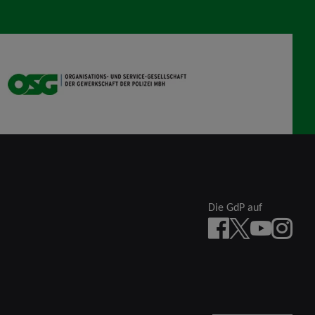
OSG
Die GdP auf
Facebook
X
YouTube
instagra