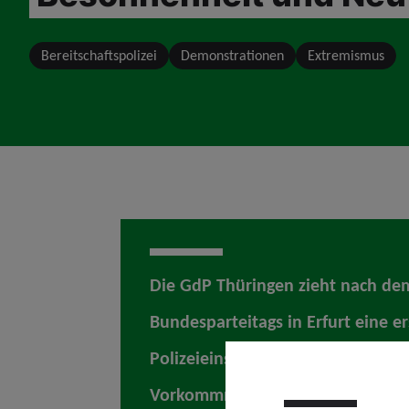
Bereitschaftspolizei
Demonstrationen
Extremismus
Die GdP Thüringen zieht nach de
Bundesparteitags in Erfurt eine er
Polizeieinsatz verlief insgesamt r
Vorkommnissewaren nicht zu ver