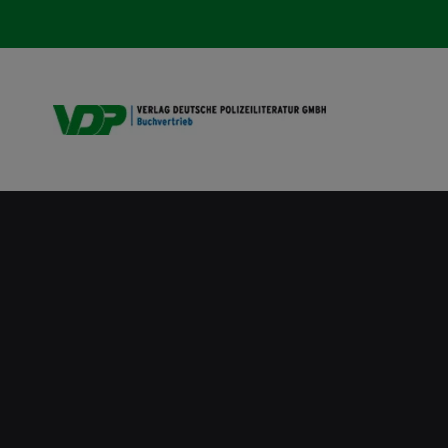
VDP B