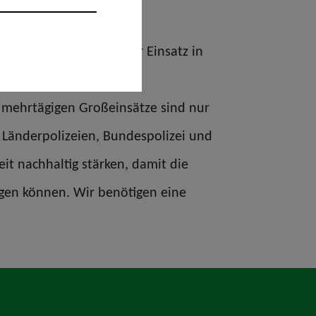
en an und ergänzt: „Der Einsatz in
altungen Sicherheit und
e mehrtägigen Großeinsätze sind nur
 Länderpolizeien, Bundespolizei und
t nachhaltig stärken, damit die
ngen können. Wir benötigen eine