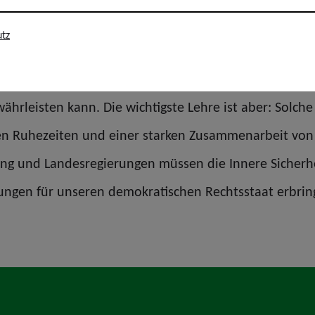
tz
elke schließt sich dieser Darstellung der GdP Thüring
ei hochpolitischen und bundesweit beachteten Veranst
hrleisten kann. Die wichtigste Lehre ist aber: Solch
hen Ruhezeiten und einer starken Zusammenarbeit von
ng und Landesregierungen müssen die Innere Sicherhei
stungen für unseren demokratischen Rechtsstaat erbri