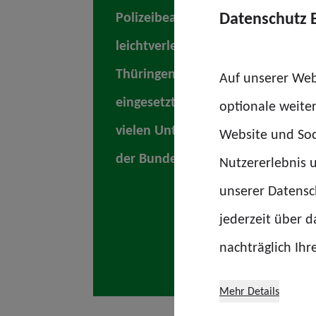
Datenschutz 
Polizeibeamtinnen und Polizeib
leichtverletzt, blieben jedoch die
Thüringen bedankt sich ausdrückli
Auf unserer Web
eingesetzten Kräften der Thüringe
optionale weite
vielen Unterstützungskräften aus
Website und Soc
der Bundespolizei und dem Bund
Nutzererlebnis u
unserer Datensch
jederzeit über 
nachträglich Ihr
Mehr Details