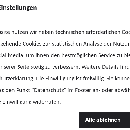
diesen Einsatz geprä
Einstellungen
eamte wurden
von ihrer Polizei – u
nstfähig. Die GdP
Wochenende bewiesen
ch bei allen
site nutzen wir neben technischen erforderlichen Co
Landesvorsitzende de
r Polizei sowie den
rgehende Cookies zur statistischen Analyse der Nutzu
 allen Bundesländern,
ial Media, um Ihnen den bestmöglichen Service zu bi
eskriminalamt.
nserer Seite stetig zu verbessern. Weitere Details find
utzerklärung. Die Einwilligung ist freiwillig. Sie könn
das den Punkt "Datenschutz" im Footer an- oder abwä
e Einwilligung widerrufen.
Alle ablehnen