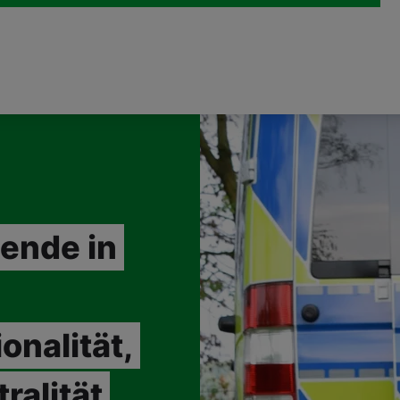
ende in
onalität,
ralität