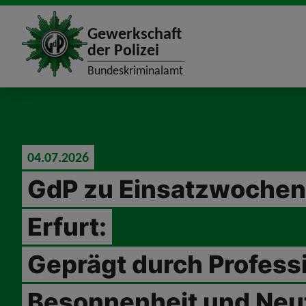
site_logo
Gewerkschaft
der Polizei
Bundeskriminalamt
jumpToMain
04.07.2026
GdP zu Einsatzwochen
Erfurt:
Geprägt durch Professi
Besonnenheit und Neut