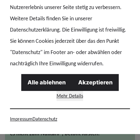
Nutzererlebnis unserer Seite stetig zu verbessern.
eine zügige Modernisierung des Polizeigesetzes mit
Weitere Details finden Sie in unserer
praxistauglichen Befugnissen für die Strafverfolgung
Datenschutzerklärung. Die Einwilligung ist freiwillig.
und Gefahrenabwehr im digitalen Raum,
Sie können Cookies jederzeit über das den Punkt
Investitionen in Aus- und Fortbildung sowie in ein
"Datenschutz" im Footer an- oder abwählen oder
modernes Trainings- und Gesundheitsmanagement,
nachträglich Ihre Einwilligung widerrufen.
damit Polizeibeschäftigte ihren Beruf langfristig
leistungsfähig und gesund ausüben können.
Alle ablehnen
Akzeptieren
„Wer von hybriden Bedrohungen,
Mehr Details
Cyberkriminalität und einer leistungsfähigen
Polizei spricht, muss gleichermaßen in Technik und
Impressum
Datenschutz
in die Menschen investieren. Innere Sicherheit gibt
es nicht zum Nulltarif“, betont Kirsten.