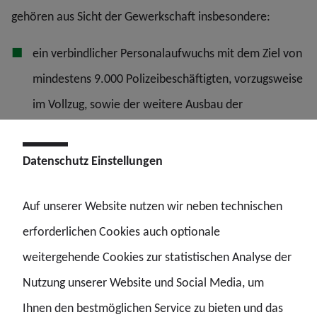
gehören aus Sicht der Gewerkschaft insbesondere:
ein verbindlicher Personalaufwuchs mit dem Ziel von
mindestens 9.000 Polizeibeschäftigten, vorzugsweise
im Vollzug, sowie der weitere Ausbau der
Ausbildungskapazitäten,
eine verfassungskonforme Besoldung ohne
Datenschutz Einstellungen
Gegenfinanzierung durch avisierte
Auf unserer Website nutzen wir neben technischen
Arbeitszeitverlängerungen,
erforderlichen Cookies auch optionale
eine moderne Polizei mit leistungsfähiger IT, digitalen
weitergehende Cookies zur statistischen Analyse der
Ermittlungswerkzeugen, neuer Einsatztechnik sowie
Nutzung unserer Website und Social Media, um
der konsequenten Beschaffung notwendiger
Ihnen den bestmöglichen Service zu bieten und das
Einsatzmittel zu Land, zu Wasser und zu Luft,