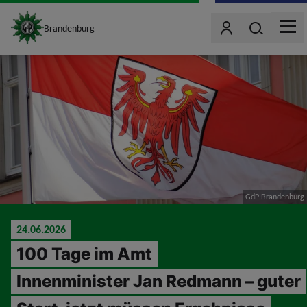
site_logo
Wonach such
Brandenburg
Benutzer
MEN
jumpToMain
GdP Brandenburg
24.06.2026
100 Tage im Amt
Innenminister Jan Redmann – guter