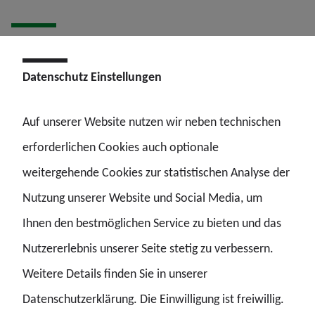
„Die Lebenshaltungskosten steigen seit Jahren
deutlich schneller als unsere Einkommen – und
Datenschutz Einstellungen
das spüren die Beschäftigten jeden einzelnen
Monat“, erklärt der Landesvorsitzende der GdP,
Auf unserer Website nutzen wir neben technischen
Nils Winter.
erforderlichen Cookies auch optionale
weitergehende Cookies zur statistischen Analyse der
Auch die Kosten im Gesundheitsbereich steigen
Nutzung unserer Website und Social Media, um
kontinuierlich. Höhere
Ihnen den bestmöglichen Service zu bieten und das
Krankenkassenbeiträge, steigende Zusatzbeiträge sowie
Nutzererlebnis unserer Seite stetig zu verbessern.
immer häufigere Eigenanteile –
Weitere Details finden Sie in unserer
etwa beim Zahnarzt oder für Medikamente – reißen
Datenschutzerklärung. Die Einwilligung ist freiwillig.