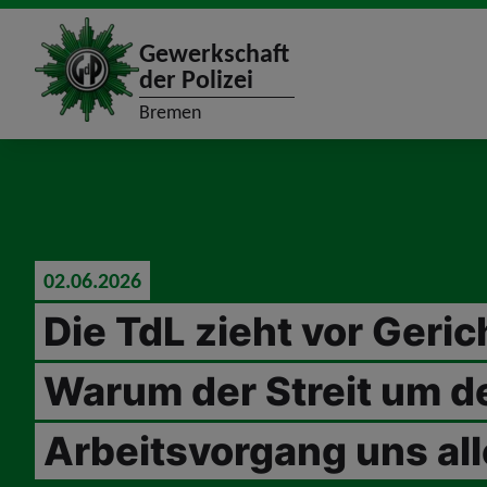
site_logo
Gewerkschaft
der Polizei
Bremen
jumpToMain
02.06.2026
Die TdL zieht vor Geric
Warum der Streit um d
Arbeitsvorgang uns alle