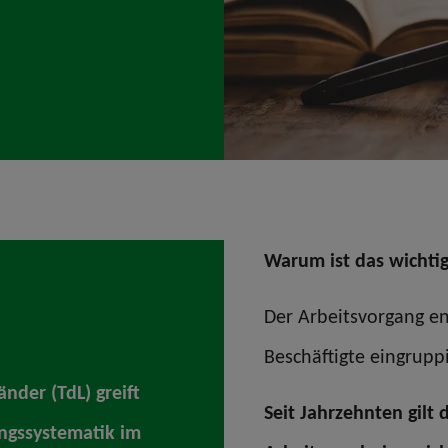
Warum ist das wichti
Der Arbeitsvorgang en
Beschäftigte eingrupp
nder (TdL) greift
Seit Jahrzehnten gilt 
ungssystematik im