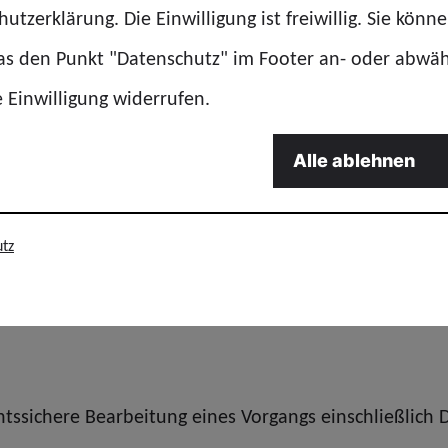
utzerklärung. Die Einwilligung ist freiwillig. Sie könn
erungen der TdL
für einen Angriff auf das gesamte Ei
das den Punkt "Datenschutz" im Footer an- oder abwä
e Einwilligung widerrufen.
esarbeitsgerichts ist seit Jahrzehnten gefestigt und
ellungen der Arbeitgeber.
Alle ablehnen
dichtete Arbeitsprozesse übernehmen Beschäftigte he
zeltätigkeiten.
tz
chtssichere Bearbeitung eines Vorgangs einschließlic