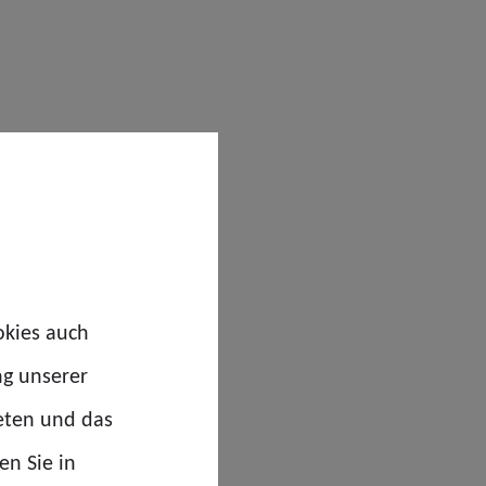
okies auch
ng unserer
eten und das
en Sie in