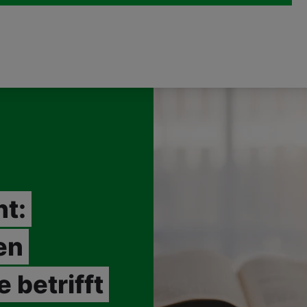
ht:
en
 betrifft