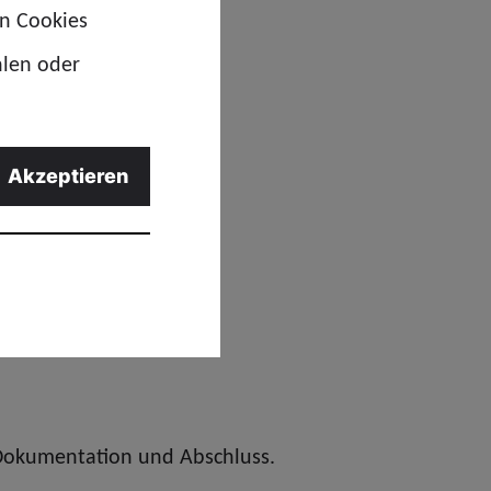
en Cookies
ngruppierungssystem
.
hlen oder
 berücksichtigt moderne
Akzeptieren
ute häufiger komplexe
h Dokumentation und Abschluss.