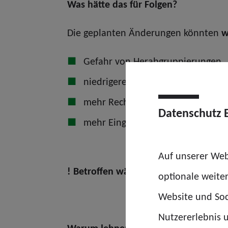
Was hätte das für Folgen?
Die geplanten Änderungen könnten
w
Gefahr von Herabgruppierungen,
niedrigere Eingruppierungen bei 
mehr Rechtsunsicherheit,
Datenschutz 
mehr Eingruppierungsstreitigkeite
Auf unserer Web
! Betroffen wären nicht nur die Justiz
optionale weite
Website und Soc
Nutzererlebnis u