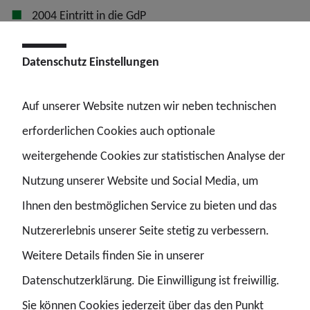
2004 Eintritt in die GdP
Datenschutz Einstellungen
Gewerkschaftliche Funktionen
Auf unserer Website nutzen wir neben technischen
Auf Bezirksebene
erforderlichen Cookies auch optionale
seit 2005 Schriftführerin Bezirksgruppe
weitergehende Cookies zur statistischen Analyse der
Polizeizentralbehörden LB Hessen
Nutzung unserer Website und Social Media, um
Auf Landesebene
Ihnen den bestmöglichen Service zu bieten und das
seit 2014 Stellvertretende Kassiererin Landesbezirk
Nutzererlebnis unserer Seite stetig zu verbessern.
Hessen
Weitere Details finden Sie in unserer
Auf Bundesebene
Datenschutzerklärung. Die Einwilligung ist freiwillig.
Sie können Cookies jederzeit über das den Punkt
seit 2017 Mitglied des Bundesfachausschusses