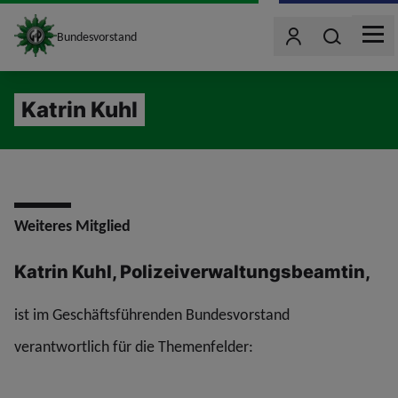
site_logo
Wonach such
Bundesvorstand
Benutzer
MEN
jumpToMain
Katrin Kuhl
Weiteres Mitglied
Katrin Kuhl, Polizeiverwaltungsbeamtin,
ist im Geschäftsführenden Bundesvorstand
verantwortlich für die Themenfelder: