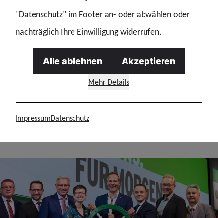
"Datenschutz" im Footer an- oder abwählen oder
Polizeiverwaltung
nachträglich Ihre Einwilligung widerrufen.
November 2018 Wahl zum Weiteren Mitglied des
Geschäftsführenden GdP-Bundesvorstands
Alle ablehnen
Akzeptieren
Personalratsfunktionen
Mehr Details
seit 2004 Mitglied des Personalrats im Präsidium für
Technik, Logistik und Verwaltung (künftig Hessisches
Impressum
Datenschutz
Präsidium für Technik)