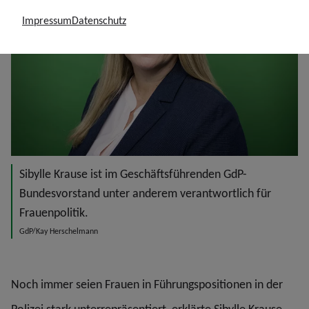
Impressum
Datenschutz
Sibylle Krause ist im Geschäftsführenden GdP-
Bundesvorstand unter anderem verantwortlich für
Frauenpolitik.
GdP/Kay Herschelmann
Noch immer seien Frauen in Führungspositionen in der