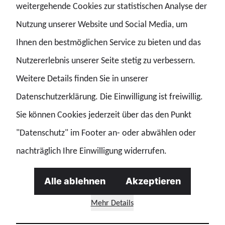
weitergehende Cookies zur statistischen Analyse der
Nutzung unserer Website und Social Media, um
GdP/Kay Herschelmann
Ihnen den bestmöglichen Service zu bieten und das
Nutzererlebnis unserer Seite stetig zu verbessern.
„Selbstbestimmung darf kein Luxus
Weitere Details finden Sie in unserer
sein. Was Frauen voranbringt, bringt
Datenschutzerklärung. Die Einwilligung ist freiwillig.
alle voran.“
Sie können Cookies jederzeit über das den Punkt
GdP-Bundesfrauenvorsitzende Erika Krause-Schöne
"Datenschutz" im Footer an- oder abwählen oder
nachträglich Ihre Einwilligung widerrufen.
Alle ablehnen
Akzeptieren
Mehr Details