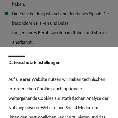
haben.
Die Entscheidung ist auch ein deutliches Signal: Die
besonderen Risiken und Belas
tungen eures Berufs werden im Ruhestand stärker
anerkannt.
Datenschutz Einstellungen
Rechtlicher Hintergrund
Grundlage für die Versorgung der Beamtinnen und
Auf unserer Website nutzen wir neben technischen
Beamten in Sachsen-Anhalt ist das Landesbeamten-
erforderlichen Cookies auch optionale
versorgungsgesetz. Dort ist geregelt, welche
weitergehende Cookies zur statistischen Analyse der
Dienstbezüge ruhegehaltfähig sind; die geplante
Nutzung unserer Website und Social Media, um
Einbeziehung der Polizeizulage in diesen Katalog
Ihnen den bestmöglichen Service zu bieten und das