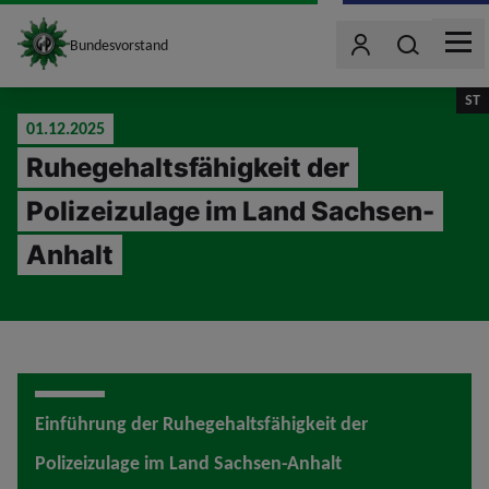
site_logo
Wonach such
Bundesvorstand
Benutzer
MEN
jumpToMain
ST
01.12.2025
Ruhegehaltsfähigkeit der
Polizeizulage im Land Sachsen-
Anhalt
Einführung der Ruhegehaltsfähigkeit der
Polizeizulage im Land Sachsen-Anhalt