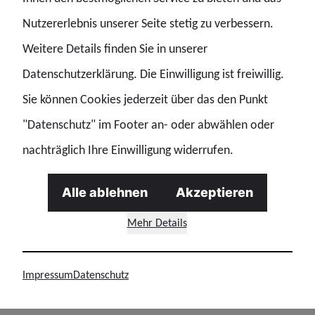
bedeutet eine spürbare Aufwertung Eurer Versorgung.
Nutzererlebnis unserer Seite stetig zu verbessern.
Weitere Details finden Sie in unserer
Gewerkschaftliche Bewertung
Datenschutzerklärung. Die Einwilligung ist freiwillig.
Die GdP Sachsen-Anhalt hat die Wiedereinführung der
Sie können Cookies jederzeit über das den Punkt
Ruhegehaltsfähigkeit der Polizeizulage seit vielen Jahren
"Datenschutz" im Footer an- oder abwählen oder
mit Nachdruck gefordert. Die nun angekündigte
nachträglich Ihre Einwilligung widerrufen.
Umsetzung ist unser gemein samer Erfolg und zeigt, dass
Alle ablehnen
Akzeptieren
beharrliche gewerkschaftliche Arbeit und
Geschlossenheit in der Mitgliedschaft konkrete
Mehr Details
Verbesserungen bewirken.
Impressum
Datenschutz
Ausblick und weiteres Vorgehen