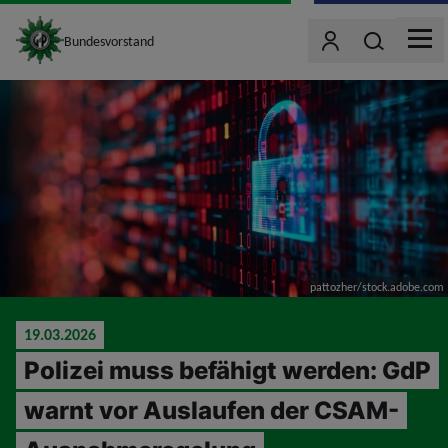
site_logo
Wonach such
Bundesvorstand
Benutzer
MEN
jumpToMain
pattozher/stock.adobe.com
19.03.2026
Polizei muss befähigt werden: GdP
warnt vor Auslaufen der CSAM-