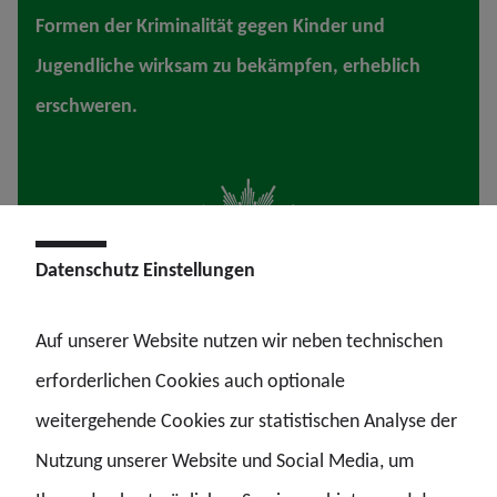
Formen der Kriminalität gegen Kinder und
Jugendliche wirksam zu bekämpfen, erheblich
erschweren.
Datenschutz Einstellungen
Auf unserer Website nutzen wir neben technischen
CSAM umfasst Inhalte, die sexuellen Missbrauch von
erforderlichen Cookies auch optionale
Kindern darstellen. GdP-Vize Alexander Poitz erklärt:
weitergehende Cookies zur statistischen Analyse der
„Ohne eine rechtlich gesicherte Grundlage für die
Nutzung unserer Website und Social Media, um
Erkennung von CSAM droht ein Bruch im bestehenden