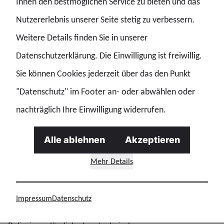
Ihnen den bestmöglichen Service zu bieten und das
Monitoring-System – das darf nicht passieren.“ Die GdP
Nutzererlebnis unserer Seite stetig zu verbessern.
betont, dass die Polizei befähigt werden muss, solche
Weitere Details finden Sie in unserer
Inhalte zu erkennen, Täterinnen und Täter zu
Datenschutzerklärung. Die Einwilligung ist freiwillig.
identifizieren und Opfer zu schützen. Die freiwillige
Sie können Cookies jederzeit über das den Punkt
Meldung durch Online-Dienste sei keine Chatkontrolle,
"Datenschutz" im Footer an- oder abwählen oder
sondern zentrale Unterstützung unserer Polizeiarbeit.
nachträglich Ihre Einwilligung widerrufen.
Ohne die rechtlich gesicherte Ausnahmeregelung droht
ein Bruch im Monitoring-System, wodurch insbesondere
Alle ablehnen
Akzeptieren
internationale Missbrauchsnetzwerke schwerer
Mehr Details
aufgedeckt werden könnten. Vor dem Hintergrund
anhaltend hoher Fallzahlen im Bereich CSAM und
Impressum
Datenschutz
zunehmender internationaler Vernetzung ist es für die