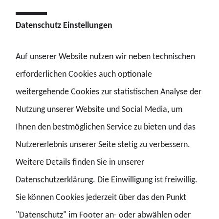
Datenschutz Einstellungen
Auf unserer Website nutzen wir neben technischen
Viele Menschen bei friedlichen Versammlungen
erforderlichen Cookies auch optionale
erforderten dennoch einen hohen Kräfteansatz bei der
weitergehende Cookies zur statistischen Analyse der
Polizei. „Für viele meiner Kolleginnen und Kollegen
Nutzung unserer Website und Social Media, um
bedeutet dies, dass sie am gesetzlichen Feiertag eben
Ihnen den bestmöglichen Service zu bieten und das
nicht bei ihren Familien sein können, sondern arbeiten
Nutzererlebnis unserer Seite stetig zu verbessern.
müssen“, so Kopelke.
Weitere Details finden Sie in unserer
Datenschutzerklärung. Die Einwilligung ist freiwillig.
Sie können Cookies jederzeit über das den Punkt
Der GdP-Chef appelliert an die Demonstrierenden: „Bitte
"Datenschutz" im Footer an- oder abwählen oder
achten Sie darauf, dass die Versammlungen nicht von