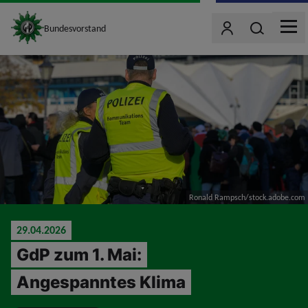
site_logo
Wonach such
Bundesvorstand
Benutzer
MEN
jumpToMain
Ronald Rampsch/stock.adobe.com
29.04.2026
GdP zum 1. Mai:
Angespanntes Klima