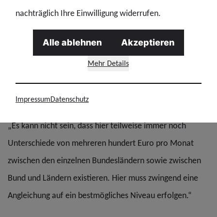
nachträglich Ihre Einwilligung widerrufen.
extremistischen oder antisemitischen Bewegungen für
ihre Zwecke missbraucht werden.“
Alle ablehnen
Akzeptieren
Kopelke stellt ferner klare Forderungen an die Politik in
Mehr Details
Bund und Ländern: „Wir brauchen unbedingt mehr
Personal und eine bessere Ausrüstung.“ Außerdem müsse
Impressum
Datenschutz
die Bezahlung der eingesetzten Kräfte überall gleich sein.
„Es kann nicht sein, dass hier teilweise immer noch
Unterschiede von mehreren hundert Euro pro Monat
zwischen den einzelnen Bundesländern sowie zwischen
Bund und Ländern existieren. Hier muss zwingend eine
Angleichung auf ein bestmögliches Niveau erfolgen.“