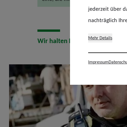
jederzeit über 
nachträglich Ihr
Mehr Details
Wir halten Euch den #rueckenfr
Impressum
Datenschu