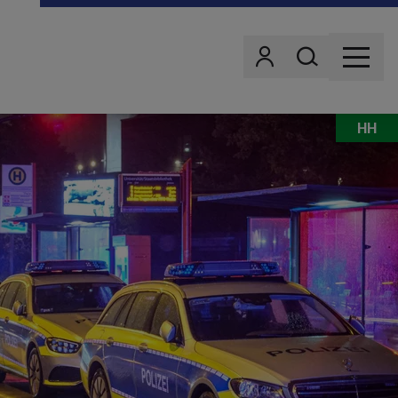
Wonach suchst d
Benutzer
MENU
HH