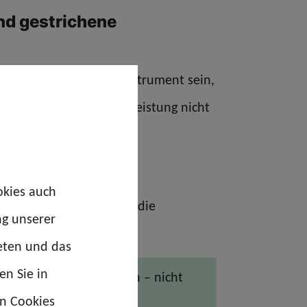
d gestrichene
 kein politisches Sparinstrument sein,
er Wertschätzung. Wer Leistung nicht
, verliert Menschen.
tszeiterhöhung
okies auch
ivation. Der Senat muss die
ng unserer
eten und das
en Sie in
ihren Auftrag zu erfüllen – nicht
en Cookies