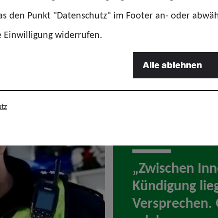
das den Punkt "Datenschutz" im Footer an- oder abwä
e Einwilligung widerrufen.
Alle ablehnen
ei
tz
„Zwischen Inn
Kündigung lieg
Versprechen. 