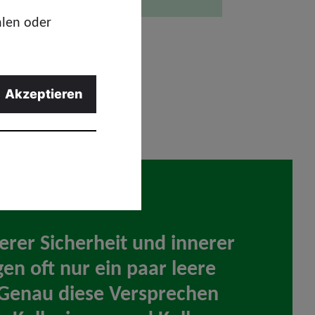
hlen oder
Akzeptieren
erer Sicherheit und innerer
en oft nur ein paar leere
Genau diese Versprechen