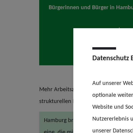
Bürgerinnen und Bürger in Hambu
Datenschutz 
Auf unserer Web
Mehr Arbeitszeit bedeutet nicht mehr
optionale weite
strukturellen Probleme zügig angehe
Website und Soc
Nutzererlebnis u
Hamburg braucht eine Polizei, die per
unserer Datensch
eine, die mit immer weniger Ressou