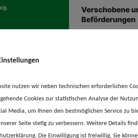
rg.
Verschobene un
Beförderungen
Beförderungen dürfen
sie sind ein Zeichen d
Einstellungen
verlässlich anerkennt
Drohende Arbei
site nutzen wir neben technischen erforderlichen Co
 Sicherheit – sondern mehr Ausfälle und weniger Mot
rgehende Cookies zur statistischen Analyse der Nutzu
n.
ial Media, um Ihnen den bestmöglichen Service zu bi
nserer Seite stetig zu verbessern. Weitere Details find
sonell, finanziell und strukturell stark genug ist, um 
utzerklärung. Die Einwilligung ist freiwillig. Sie könn
rcen immer mehr leisten soll.