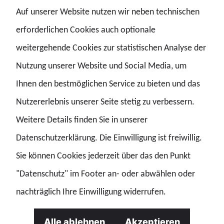
Auf unserer Website nutzen wir neben technischen
Themen. Die Mitglieder des Beirats kommen aus Politik,
erforderlichen Cookies auch optionale
Wissenschaft, Medien, Wirtschaft, Militär und
weitergehende Cookies zur statistischen Analyse der
Zivilgesellschaft. Die Zusammensetzung soll
Nutzung unserer Website und Social Media, um
unterschiedliche Perspektiven der Sicherheitspolitik
Ihnen den bestmöglichen Service zu bieten und das
zusammenbringen.
Nutzererlebnis unserer Seite stetig zu verbessern.
Weitere Details finden Sie in unserer
Dem neu gewählten Gremium gehören neben dem GdP-
Datenschutzerklärung. Die Einwilligung ist freiwillig.
Bundesvorsitzenden unter anderem der
Sie können Cookies jederzeit über das den Punkt
verteidigungspolitische Sprecher der CDU/CSU-Fraktion,
"Datenschutz" im Footer an- oder abwählen oder
Thomas Erndl, Prof. Dr. Carlo Masala, Professor für
nachträglich Ihre Einwilligung widerrufen.
Internationale Politik an der Universität der Bundeswehr
Alle ablehnen
Akzeptieren