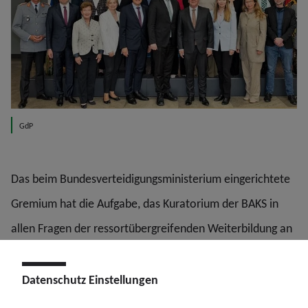
GdP
Das beim Bundesverteidigungsministerium eingerichtete
Gremium hat die Aufgabe, das Kuratorium der BAKS in
allen Fragen der ressortübergreifenden Weiterbildung an
der Akademie zu beraten. Er gibt Empfehlungen zu Inhalt
und Gestalt der Lehre sowie zu ihrer Fortentwicklung ab
Datenschutz Einstellungen
und berät die BAKS zu aktuellen sicherheitspolitischen