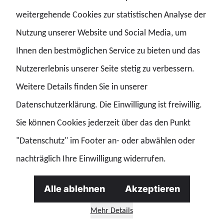
weitergehende Cookies zur statistischen Analyse der
Auch müssten der Cyber-Resilience-Act sowie der AI-Act
Nutzung unserer Website und Social Media, um
auf europäischer Ebene rasch vollständig in nationales
Ihnen den bestmöglichen Service zu bieten und das
Recht umgesetzt werden. „Und Europol muss weiter
Nutzererlebnis unserer Seite stetig zu verbessern.
gestärkt werden – sowohl mit Blick auf das Personal als
Weitere Details finden Sie in unserer
auch in Bezug auf Ressourcen und Befugnisse“, so der
Datenschutzerklärung. Die Einwilligung ist freiwillig.
GdP-Vize.
Sie können Cookies jederzeit über das den Punkt
"Datenschutz" im Footer an- oder abwählen oder
Ferner fordert Poitz eine Digitalisierungsoffensive bei den
nachträglich Ihre Einwilligung widerrufen.
Sicherheitsbehörden und mehr Personal für diese. „Das
betrifft alle polizeilichen Bereiche. Wir benötigen mehr
Alle ablehnen
Akzeptieren
Vollzugskräfte, IT-Expertinnen und -Experten,
Mehr Details
Tarifbeschäftigte und Verwaltungsbeamtinnen und -