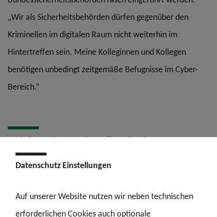
„Wir als Sicherheitsbehörden dürfen gegenüber den
Kriminellen im digitalen Raum nicht weiterhin im
Hintertreffen sein. Meine Kolleginnen und Kollegen
benötigen unbedingt zeitgemäße Befugnisse im Cyber-
Bereich.“
„Wir benötigen mehr Vollzugskräfte, IT-
Expertinnen und -Experten, Tarifbeschäftigte und
Datenschutz Einstellungen
Verwaltungsbeamtinnen und -beamte. Nur im
Team können wir effektiv Kriminalität
Auf unserer Website nutzen wir neben technischen
bekämpfen.“
erforderlichen Cookies auch optionale