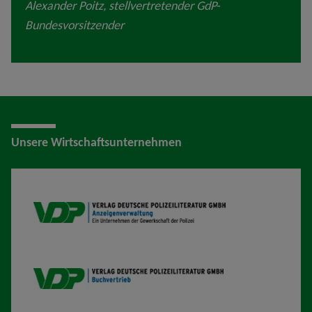
Alexander Poitz, stellvertretender GdP-
Bundesvorsitzender
Unsere Wirtschaftsunternehmen
VDP AV
VDP B