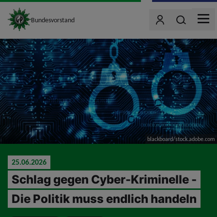
site_logo
Wonach such
Bundesvorstand
Benutzer
MEN
jumpToMain
blackboard/stock.adobe.com
25.06.2026
Schlag gegen Cyber-Kriminelle -
Die Politik muss endlich handeln