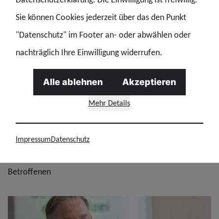
Forderungen der GdP – klar und ohne
Sie können Cookies jederzeit über das den Punkt
Relativierung
"Datenschutz" im Footer an- oder abwählen oder
Maximaler Ermittlungsdruck — die Justiz muss alle
nachträglich Ihre Einwilligung widerrufen.
rechtlichen Mittel ausschöpfen
Alle ablehnen
Akzeptieren
Konsequente Strafverfolgung — keine Deals, keine
Einstellungen, keine politischen Ausreden
Mehr Details
Klare Worte der Politik — eindeutige Verurteilung
ohne „aber“
Impressum
Datenschutz
Das ist klar: GdP Hamburg steht geschlossen hinter den
Betroffenen