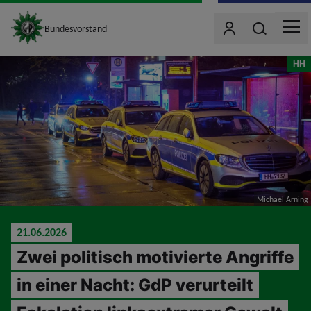
site_logo
Wonach such
Bundesvorstand
Benutzer
MEN
jumpToMain
HH
Michael Arning
21.06.2026
Zwei politisch motivierte Angriffe
in einer Nacht: GdP verurteilt