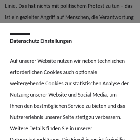
Linie. Das hat nichts mit politischem Protest zu tun – das
ist ein gezielter Angriff auf Menschen, die Verantwortung
tragen.“
Datenschutz Einstellungen
Osburg ordnet die Taten ein: „Diese Angriffe sollen
einschüchtern – nicht nur die Betroffenen, sondern die
Auf unserer Website nutzen wir neben technischen
gesamte Polizei und alle demokratischen
erforderlichen Cookies auch optionale
Verantwortungsträger. Das lassen wir nicht zu.“
weitergehende Cookies zur statistischen Analyse der
Nutzung unserer Website und Social Media, um
Ihnen den bestmöglichen Service zu bieten und das
Gezielte Angriffe auf Staat und Gesellschaft!
Nutzererlebnis unserer Seite stetig zu verbessern.
Weitere Details finden Sie in unserer
Datenschutzerklärung. Die Einwilligung ist freiwillig.