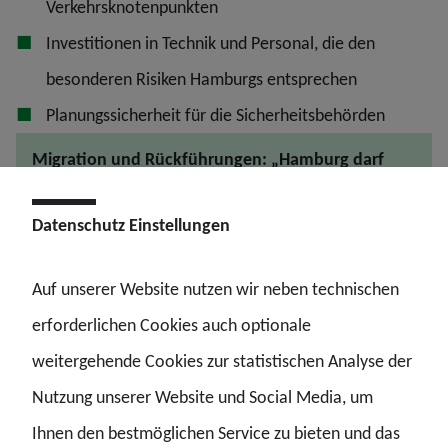
Verkehrsknotenpunkten
Investitionen in Technik und Personal, die den
besonderen Risiken Hamburgs entsprechen
Planungssicherheit für die Sicherheitsbehörden
Migration und Rückführungen: „Hamburg darf
nicht auf den Kosten sitzen bleiben“
Datenschutz Einstellungen
Mit Blick auf GEAS und Rückführungen kritisiert die GdP,
Auf unserer Website nutzen wir neben technischen
dass Hamburg als Stadtstaat überproportional viele
erforderlichen Cookies auch optionale
operative Aufgaben übernimmt — von Gewahrsam bis
weitergehende Cookies zur statistischen Analyse der
Transport. „Wenn Rückführungen konsequenter werden
Nutzung unserer Website und Social Media, um
sollen, braucht Hamburg zusätzliche Mittel. Die Polizei
Ihnen den bestmöglichen Service zu bieten und das
kann das nicht aus dem laufenden Betrieb heraus