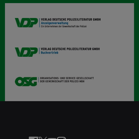
VDP AV
VDP B
OSG
facebook
x
youtube
Instagram