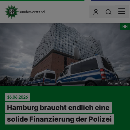
site_logo
Wonach such
Bundesvorstand
Benutzer
MEN
jumpToMain
HH
Michael Arning
16.06.2026
Hamburg braucht endlich eine
solide Finanzierung der Polizei