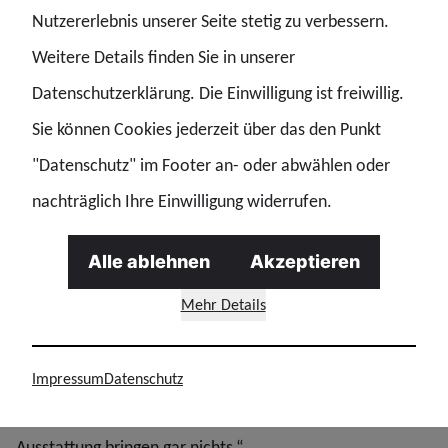
Nutzererlebnis unserer Seite stetig zu verbessern.
auffangen.“
Weitere Details finden Sie in unserer
Digitale Befugnisse: „Hamburg braucht moderne
Datenschutzerklärung. Die Einwilligung ist freiwillig.
Technik – und zwar finanziert“
Sie können Cookies jederzeit über das den Punkt
"Datenschutz" im Footer an- oder abwählen oder
Die IMK befasst sich mit IP‐Adressspeicherung,
nachträglich Ihre Einwilligung widerrufen.
Digitalfunk und der Stärkung des
Verfassungsschutzverbundes. Osburg fordert eine
Alle ablehnen
Akzeptieren
Finanzierungsstrategie, die den Ausbau in Großstädten
Mehr Details
wie Hamburg realistisch hinterlegt.
„Cybercrime, OK, Hafenkriminalität – Hamburg braucht
Impressum
Datenschutz
High‐End‐Technik. Moderne Befugnisse ohne moderne
Ausstattung bringen gar nichts.“