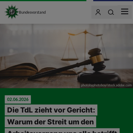
site_logo
Wonach such
Bundesvorstand
Benutzer
MEN
jumpToMain
photobyphotoboy/stock.adobe.com
02.06.2026
Die TdL zieht vor Gericht:
Warum der Streit um den