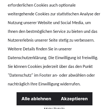
erforderlichen Cookies auch optionale
Eingang und Sichtung von Post, Anträgen oder
weitergehende Cookies zur statistischen Analyse der
Vorgängen
Nutzung unserer Website und Social Media, um
Prüfung der Zuständigkeit
Ihnen den bestmöglichen Service zu bieten und das
Anlegen neuer Akten bzw. Pflege bestehender Akten
Nutzererlebnis unserer Seite stetig zu verbessern.
Erfassen von Daten in Fachverfahren
Weitere Details finden Sie in unserer
Sachverhaltsprüfung und Informationsrecherche
Datenschutzerklärung. Die Einwilligung ist freiwillig.
Schriftverkehr mit Bürgern, Behörden oder anderen
Sie können Cookies jederzeit über das den Punkt
Stellen
"Datenschutz" im Footer an- oder abwählen oder
Fristenkontrolle und Terminüberwachung
nachträglich Ihre Einwilligung widerrufen.
Vermerke und Stellungnahmen fertigen
Entscheidungen vorbereiten
Alle ablehnen
Akzeptieren
Bescheide, Schreiben oder Mitteilungen erstellen