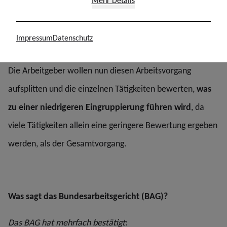
Mehr Details
Ablage, Archivierung und Aktenabschluss
Telefonische und persönliche Auskünfte zum Vorgang
Impressum
Datenschutz
Die Arbeitgeber wollen nun diesen Arbeitsvorgang
aufsplitten und die einzelnen Tätigkeiten bewerten,
was
zu einer niedrigeren Eingruppierung führen wird
, da
viele Tätigkeiten allein eine geringere Bewertung ergeben
werden, als der Gesamtvorgang.
Was sagt das Bundesarbeitsgericht (BAG)?
Das BAG hat mehrfach bestätigt
: