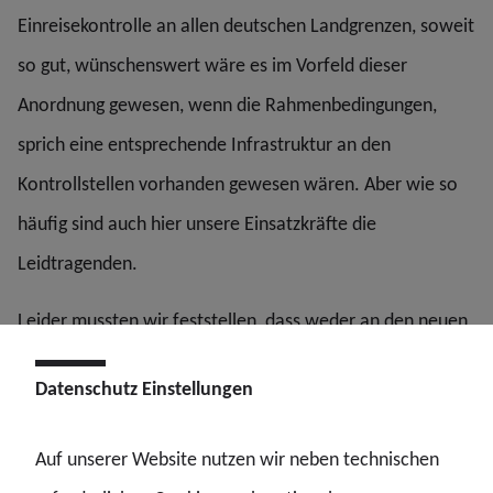
Einreisekontrolle an allen deutschen Landgrenzen, soweit
so gut, wünschenswert wäre es im Vorfeld dieser
Anordnung gewesen, wenn die Rahmenbedingungen,
sprich eine entsprechende Infrastruktur an den
Kontrollstellen vorhanden gewesen wären. Aber wie so
häufig sind auch hier unsere Einsatzkräfte die
Leidtragenden.
Leider mussten wir feststellen, dass weder an den neuen
Örtlichkeiten, noch an vielen schon seit Monaten
Datenschutz Einstellungen
betriebenen Kontrollstellen, entsprechendes Material
zum Schutz bzw. zur Arbeitserleichterung unserer Kräfte
Auf unserer Website nutzen wir neben technischen
vorhanden ist.