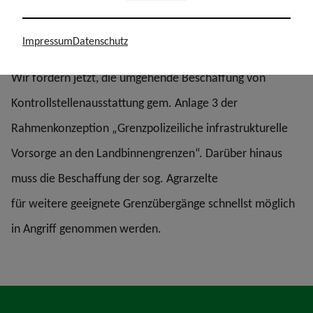
Gesundheit und die körperliche Unversehrtheit unserer
Kolleginnen und Kollegen aufs Spiel gesetzt.
Impressum
Datenschutz
Wir fordern jetzt, die umgehende Beschaffung von
Kontrollstellenausstattung gem. Anlage 3 der
Rahmenkonzeption „Grenzpolizeiliche infrastrukturelle
Vorsorge an den Landbinnengrenzen“. Darüber hinaus
muss die Beschaffung der sog. Agrarzelte
für weitere geeignete Grenzübergänge schnellst möglich
in Angriff genommen werden.