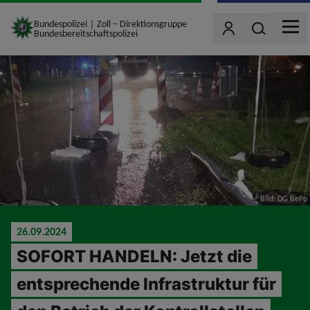
site_logo
Bundespolizei｜Zoll – Direktionsgruppe
Wonach such
Benutzer
Bundesbereitschaftspolizei
MEN
jumpToMain
Bild: DG BePo
26.09.2024
SOFORT HANDELN: Jetzt die
entsprechende Infrastruktur für