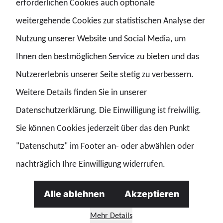
erforderlichen Cookies auch optionale
Unsere Kolleginnen und Kollegen stehen zum Teil auf
weitergehende Cookies zur statistischen Analyse der
freier Fläche, dem fließenden Verkehr und den
Nutzung unserer Website und Social Media, um
Witterungsverhältnissen ohne Schutz und ausreichender
Ihnen den bestmöglichen Service zu bieten und das
Beleuchtung ausgesetzt.
Nutzererlebnis unserer Seite stetig zu verbessern.
Die Bedarfe in der Ausstattung gehen vom fehlenden
Weitere Details finden Sie in unserer
Kontrollzelt, zu Containern, Wetterschutz,
Datenschutzerklärung. Die Einwilligung ist freiwillig.
Bearbeitungsplätzen, Möglichkeiten sich aufzuwärmen,
Sie können Cookies jederzeit über das den Punkt
vernünftigen Entsorgungsmöglichkeiten (hier bitte
"Datenschutz" im Footer an- oder abwählen oder
entsprechend jederzeit erreichbar und hygienisch), usw.,
nachträglich Ihre Einwilligung widerrufen.
diese Aufzählung ist nicht ansatzweise abschließend.
Alle ablehnen
Akzeptieren
Hier wird somit nicht nur weiter auf den Verschleiß
Mehr Details
unserer Einsatzkräfte gefahren, es wird vielmehr die