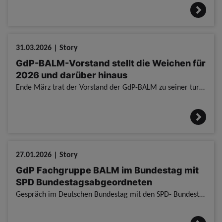
31.03.2026 | Story
GdP-BALM-Vorstand stellt die Weichen für
2026 und darüber hinaus
Ende März trat der Vorstand der GdP-BALM zu seiner turnusmäßigen Sitzung zusammen GdP-BALM-Vorstand stellt die Weichen für 2026 und darüber hinaus / um die Weichen für die kommenden Monate und Jahre z
27.01.2026 | Story
GdP Fachgruppe BALM im Bundestag mit
SPD Bundestagsabgeordneten
Gespräch im Deutschen Bundestag mit den SPD- Bundestagsabgeordneten Martin Kröber, Uwe Schmidt und Dirk Völpel GdP Fachgruppe BALM im Bundestag mit SPD Bundestagsabgeordneten / Nach dem Haushalt ist v