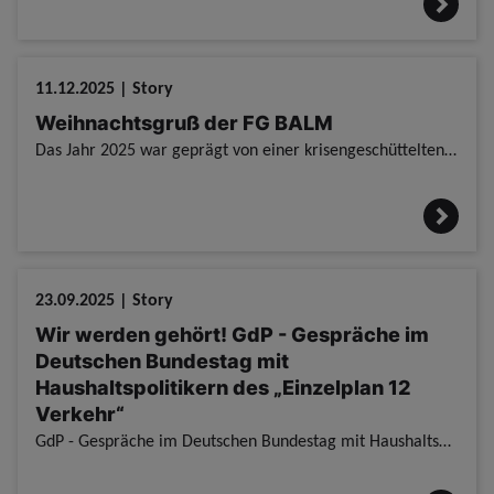
11.12.2025 | Story
Weihnachtsgruß der FG BALM
Das Jahr 2025 war geprägt von einer krisengeschüttelten Welt und damit für uns alle kein leichtes. Weihnachtsgruß der FG BALM / Gerade in Zeiten, in denen politische Entscheidungen, Haushaltskürzungen
23.09.2025 | Story
Wir werden gehört! GdP - Gespräche im
Deutschen Bundestag mit
Haushaltspolitikern des „Einzelplan 12
Verkehr“
GdP - Gespräche im Deutschen Bundestag mit Haushaltspolitikern des „Einzelplan 12 Verkehr“ MdB Uwe Schmidt (SPD) sowie MdB Florian Oßner (CSU) Wir werden gehört! GdP - Gespräche im Deutschen Bundestag