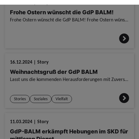
20.04.2025 | Story
Frohe Ostern wünscht die GdP BALM!
Frohe Ostern wünscht die GdP BALM! Frohe Ostern wünscht die GdP BALM! / Liebe Kolleginnen und Kollegen, / zum Osterfest senden wir euch herzliche Grüße und danken euch für euren unermüdlichen Einsatz
16.12.2024 | Story
Weihnachtsgruß der GdP BALM
Lasst uns die kommenden Herausforderungen mit Zuversicht und Engagement angehen! Weihnachtsgruß der GdP BALM / Liebe Kolleginnen und Kollegen, / / das Jahr neigt sich wieder einmal dem Ende zu und
Stories
Soziales
Vielfalt
11.03.2024 | Story
GdP-BALM erkämpft Hebungen im SKD für
mittleren Dienst