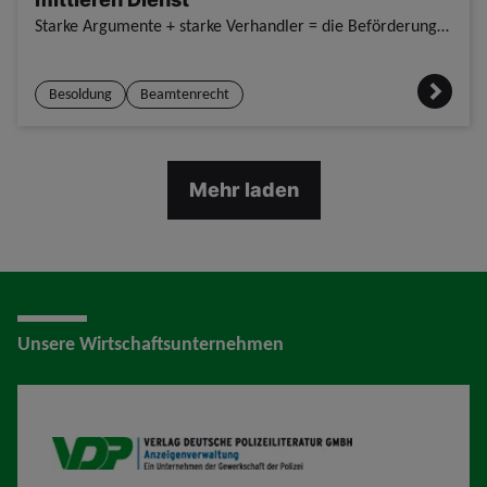
Starke Argumente + starke Verhandler = die Beförderungsgewerkschaft Test 123 GdP-BALM erkämpft Hebungen im SKD für mittleren Dienst / Trotz der mehr als schwierigen Haushaltslage konnte die GdP-BALM b
Besoldung
Beamtenrecht
Mehr laden
Unsere Wirtschaftsunternehmen
VDP AV