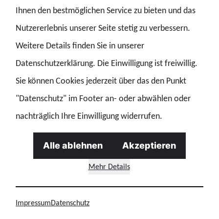
Ihnen den bestmöglichen Service zu bieten und das
Nutzererlebnis unserer Seite stetig zu verbessern.
23.04.2025 | Story
Weitere Details finden Sie in unserer
Grundsatzforderungen der GdP BALM
Datenschutzerklärung. Die Einwilligung ist freiwillig.
GdP-Fachgruppe BALM stellt Grundsatzforderungen vor Grundsatzforderungen der GdP BALM / Die GdP-Fachgruppe BALM hat ihre Grundsatzforderungen veröffentlicht, die konkrete Verbesserungen für die Beschä
Sie können Cookies jederzeit über das den Punkt
"Datenschutz" im Footer an- oder abwählen oder
nachträglich Ihre Einwilligung widerrufen.
23.04.2025 | Story
Tarifergebnis erreicht
Alle ablehnen
Akzeptieren
#wirmachenberufspolitik VKD im BALM kann jetzt offiziell starten Tarifergebnis erreicht / Das formelle Verfahren zur Tarifpflege für den Kontrolldienst im BALM ist nun abgeschlossen. / Damit kann das
Mehr Details
Tarif
Tarifverhandlungen
Impressum
Datenschutz