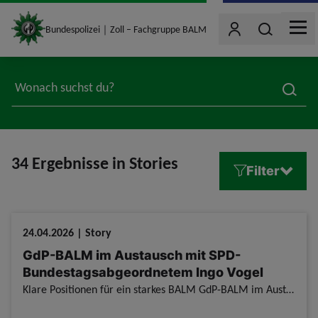
site_logo
Wonach such
Bundespolizei｜Zoll – Fachgruppe BALM
Benutzer
MEN
jumpToMain
searc
34 Ergebnisse in Stories
Filter
24.04.2026 | Story
GdP-BALM im Austausch mit SPD-
Bundestagsabgeordnetem Ingo Vogel
Klare Positionen für ein starkes BALM GdP-BALM im Austausch mit SPD-Bundestagsabgeordnetem Ingo Vogel / Im Rahmen eines konstruktiven Treffens, mit dem für Polizeithemen in der SPD-Bundestagsfraktion