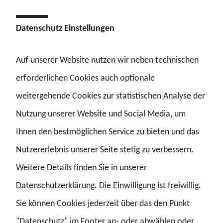
Datenschutz Einstellungen
Ruhestand
Seniorengruppe
Auf unserer Website nutzen wir neben technischen
06.10.2026 - 08.10.2026 | Seminar
erforderlichen Cookies auch optionale
2671 – JAV-Grundschulung Zoll
Bezirksgeschäftsstelle, Hilden
weitergehende Cookies zur statistischen Analyse der
Nutzung unserer Website und Social Media, um
BPersVG
JAV
Ihnen den bestmöglichen Service zu bieten und das
Nutzererlebnis unserer Seite stetig zu verbessern.
11.10.2026 - 13.10.2026 | Seminar
Weitere Details finden Sie in unserer
2603 – Demokratiestärkung II: Politische
Datenschutzerklärung. Die Einwilligung ist freiwillig.
Beteiligung und Öffentlichkeit
Berlin
Sie können Cookies jederzeit über das den Punkt
"Datenschutz" im Footer an- oder abwählen oder