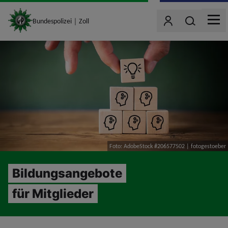
site_logo
Wonach such
Bundespolizei｜Zoll
Benutzer
MEN
jumpToMain
Foto: AdobeStock #206577502 | fotogestoeber
Bildungsangebote
für Mitglieder