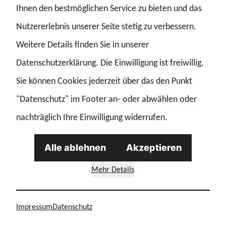
Ihnen den bestmöglichen Service zu bieten und das
„Deutsche Polizei“ 2/2011
Nutzererlebnis unserer Seite stetig zu verbessern.
Nach dem super geglückten Auftakt plant die GdP
Weitere Details finden Sie in unserer
auch im Jahr 2011 eine Outdoor-Tour durch Israel.
Datenschutzerklärung. Die Einwilligung ist freiwillig.
Sie können Cookies jederzeit über das den Punkt
"Datenschutz" im Footer an- oder abwählen oder
nachträglich Ihre Einwilligung widerrufen.
Impressionen – Am Toten Meer und in der Wüste
Alle ablehnen
Akzeptieren
Mehr Details
Impressum
Datenschutz