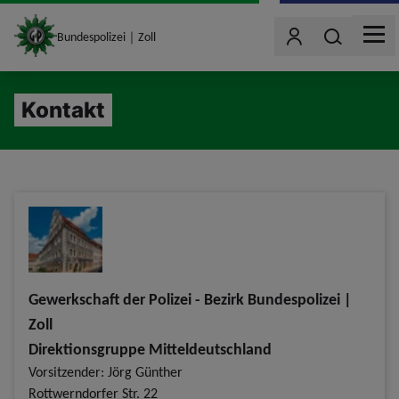
site_logo
Wonach such
Bundespolizei｜Zoll
Benutzer
MEN
jumpToMain
Kontakt
Gewerkschaft der Polizei - Bezirk Bundespolizei |
Zoll
Direktionsgruppe Mitteldeutschland
Vorsitzender: Jörg Günther
Rottwerndorfer Str. 22