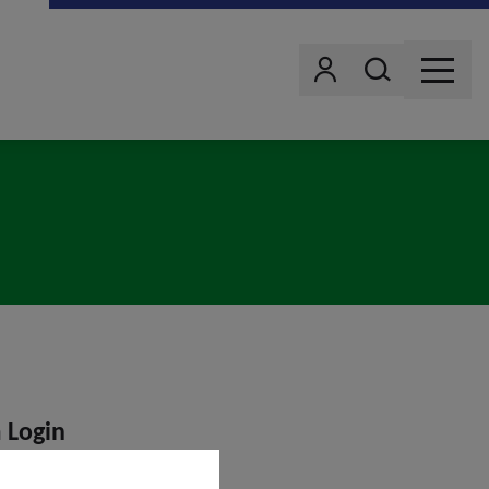
Wonach suchst d
Benutzer
MENU
 Login