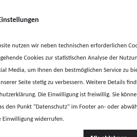
Du loggst Di
Passwort ve
Einstellungen
Benutzernam
site nutzen wir neben technischen erforderlichen Co
rgehende Cookies zur statistischen Analyse der Nutzu
show_password
ial Media, um Ihnen den bestmöglichen Service zu bi
nserer Seite stetig zu verbessern. Weitere Details find
utzerklärung. Die Einwilligung ist freiwillig. Sie könn
das den Punkt "Datenschutz" im Footer an- oder abwä
e Einwilligung widerrufen.