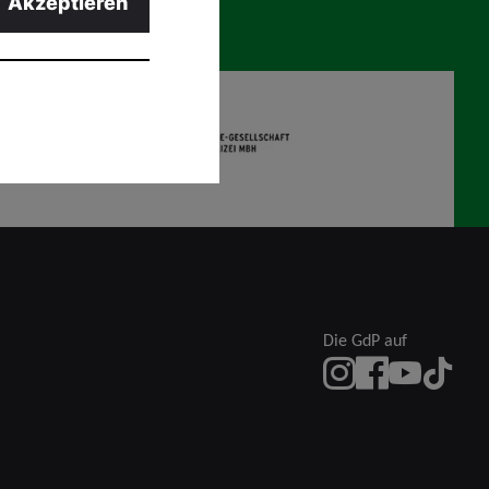
Akzeptieren
OSG
Die GdP auf
instagram
Facebook
YouTube
TikTok