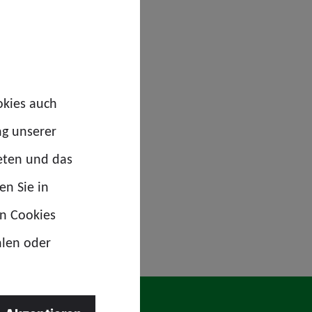
ch zum ersten Mal ein?
rgessen?
e vergessen?
okies auch
ng unserer
eten und das
en Sie in
en Cookies
hlen oder