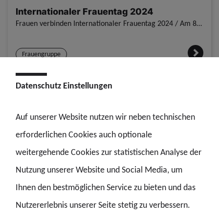
Internationaler Frauentag 2024
Frauen verbinden Internationaler Frauentag 2024 / Am 8. März 2024 wurden die Kolleginnen beim Referat 74, Außenstelle Schwandorf, anlässlich des Weltfrauentages durch die Kreisgruppe Potsdam der GdP i
Frauengruppe
Datenschutz Einstellungen
15.02.2024 | Story
Kick Off – Es geht los!
Auf unserer Website nutzen wir neben technischen
Personalratswahl – es geht los! links Lutz Birke, rechts Natalie Jacob links Lutz Birke, rechts Susanne Graf links Lutz Birke, rechts Peer Simon Kick Off – Es geht los! / Auf dem Delegiertentag der Di
erforderlichen Cookies auch optionale
Personalratswahlen
weitergehende Cookies zur statistischen Analyse der
Nutzung unserer Website und Social Media, um
02.11.2023 | Story
Ihnen den bestmöglichen Service zu bieten und das
Unsere gute und treue Seele Waltraud
Nutzererlebnis unserer Seite stetig zu verbessern.
March