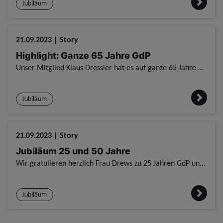
Jubiläum
21.09.2023 | Story
Highlight: Ganze 65 Jahre GdP
Unser Mitglied Klaus Dressler hat es auf ganze 65 Jahre Mitgliedschaft gebracht. Highlight: Ganze 65 Jahre GdP / Das gibt es nicht alle Tage. 65 Jahre Mitgliedschaft in der Gewerkschaft der Polizei. /
Jubiläum
21.09.2023 | Story
Jubiläum 25 und 50 Jahre
Wir gratulieren herzlich Frau Drews zu 25 Jahren GdP und Herrn Günther zu stolzen 50 Jahren GdP Jubiläum 25 und 50 Jahre / / Zu insgesamt 75 Jahren Mitgliedschaft gratuliert die KG Potsdam. / Die
Jubiläum