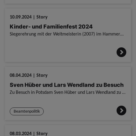
10.09.2024 | Story
Kinder- und Familienfest 2024
Siegerehrung mit der Weltmeisterin (2007) im Hammerwerfen Betty Heidler Was wird geboten? Kinder- und Familienfest 2024 Wann? 10. September 2024 um 15 Uhr Wo? Heinrich Mann Allee 103
08.04.2024 | Story
Sven Hüber und Lars Wendland zu Besuch
Zu Besuch in Potsdam Sven Hüber und Lars Wendland zu Besuch / Potsdam. / Am 7. März besuchten uns Sven Hüber und Lars Wendland in Potsdam. / Hierbei wurden über wichtige Themen diskutiert. / Unter a
Beamtenpolitik
08.03.2024 | Story