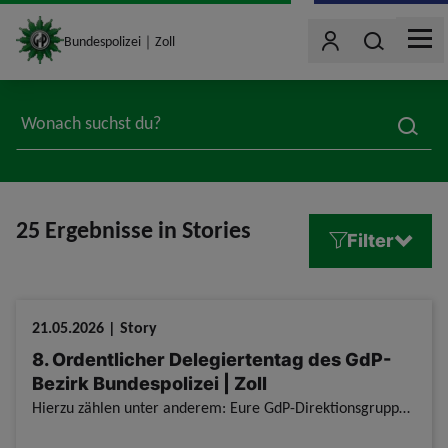
site_logo
Wonach such
Bundespolizei｜Zoll
Benutzer
MEN
jumpToMain
searc
25 Ergebnisse in Stories
Filter
21.05.2026 | Story
8. Ordentlicher Delegiertentag des GdP-
Bezirk Bundespolizei | Zoll
Hierzu zählen unter anderem: Eure GdP-Direktionsgruppe Präsidium hat sich auf dem 8. Ordentlichen Delegiertentag vom 28. bis 30. Mai 2026 für Euch starkgemacht. 8. Ordentlicher Delegiertentag des GdP-