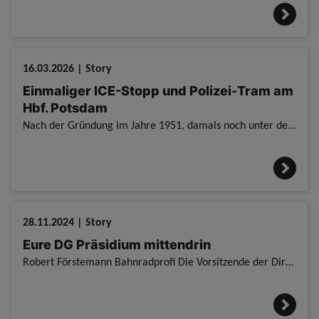
16.03.2026 | Story
Einmaliger ICE-Stopp und Polizei-Tram am
Hbf. Potsdam
Nach der Gründung im Jahre 1951, damals noch unter dem Namen Bundesgrenzschutz, feiert die Bundespolizei am 16. März 2026 ihr 75-jähriges Bestehen. Zum Start gab es eine eigens bedruckte Bundespolizei
28.11.2024 | Story
Eure DG Präsidium mittendrin
Robert Förstemann Bahnradprofi Die Vorsitzende der Direktionsgruppe Präsidium Natalie Jacob und der stellvertretende Vorsitzende Robert Engel sind für euch immer vorne mit dabei. Du willst hoch hina