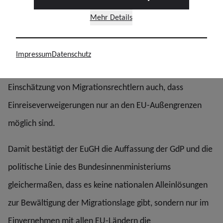
Rückkehrentscheidung mit Möglichkeit zur freiwilligen
Mehr Details
Ausreise getroffen werden, die dann auch gerichtlich
angefochten werden kann.
Impressum
Datenschutz
Im Umkehrschluss bedeutet das EuGH-Urteil nach
Einschätzung von Migrationsrechtlern auch, dass
Einreiseverweigerungen nur an den EU-Außengrenzen
möglich sind.
Damit bestätigt der EuGH die Auffassung der GdP und die
politische Linie des Bundesinnenministeriums
gleichermaßen, dass es keine nationalen Alleinlösungen
zur Bewältigung der Migrationslage gibt, sondern nur im
Einvernehmen mit allen EU-Ländern die