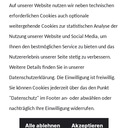
Praktisch dürften damit sofortige Zurückweisungen und
Auf unserer Website nutzen wir neben technischen
Zurückschiebungen von Nicht-Asylbewerberinnen und -
erforderlichen Cookies auch optionale
bewerbern innerhalb der EU bei Binnengrenzkontrollen
weitergehende Cookies zur statistischen Analyse der
wegen der meist vollzogenen Einreise kaum mehr
Nutzung unserer Website und Social Media, um
möglich sein, sondern nur noch im Verfahren der
Ihnen den bestmöglichen Service zu bieten und das
Rückkehrrichtlinie. Diese findet auf jede und jeden
Nutzererlebnis unserer Seite stetig zu verbessern.
Drittstaatsangehörigen Anwendung, der in das
Weitere Details finden Sie in unserer
Hoheitsgebiet eines Mitgliedstaats eingereist ist, ohne
Datenschutzerklärung. Die Einwilligung ist freiwillig.
die Voraussetzungen für die Einreise oder den dortigen
Sie können Cookies jederzeit über das den Punkt
Aufenthalt zu erfüllen.
"Datenschutz" im Footer an- oder abwählen oder
nachträglich Ihre Einwilligung widerrufen.
In jedem Einzelfall muss dann nach der unerlaubten
Einreise einer ausländischen Person eine individuelle
Alle ablehnen
Akzeptieren