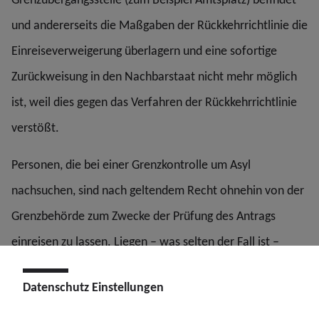
und andererseits die Maßgaben der Rückkehrrichtlinie die
Einreiseverweigerung überlagern und eine sofortige
Zurückweisung in den Nachbarstaat nicht mehr möglich
ist, weil dies gegen das Verfahren der Rückkehrrichtlinie
verstößt.
Personen, die bei einer Grenzkontrolle um Asyl
nachsuchen, sind nach geltendem Recht ohnehin von der
Grenzbehörde zum Zwecke der Prüfung des Antrags
einreisen zu lassen. Liegen – was selten der Fall ist –
Einreiseverweigerungsgründe vor, so ist die Entscheidung
Datenschutz Einstellungen
des EuGH gleichwohl auch auf sie anzuwenden.