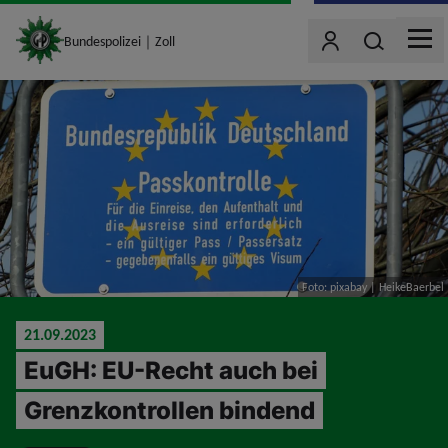
site_logo
Wonach such
Bundespolizei｜Zoll
Benutzer
MEN
jumpToMain
Foto: pixabay | HeikeBaerbel
21.09.2023
EuGH: EU-Recht auch bei
Grenzkontrollen bindend