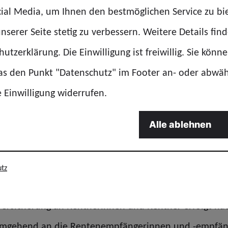
ial Media, um Ihnen den bestmöglichen Service zu bi
beitnehmerinnen und Arbeitn
nserer Seite stetig zu verbessern. Weitere Details find
 in die gesetzliche und betriebliche Altersversorgun
utzerklärung. Die Einwilligung ist freiwillig. Sie könn
e längerer Erkrankung vermindern sich die Ansprüche
das den Punkt "Datenschutz" im Footer an- oder abwä
Arbeitslosigkeit, auch hier kommt es zu einer Verring
e Einwilligung widerrufen.
Alle ablehnen
idaritätsprinzip
ns durch die Leasingraten nicht überschritten werd
tz
rbeiter von der Regelung ausgeschlossen. Das trifft vo
ersicherung an Rentnerinnen und Rentner erfolgt nac
umgehend an die Rentenempfängerinnen und -empfäng