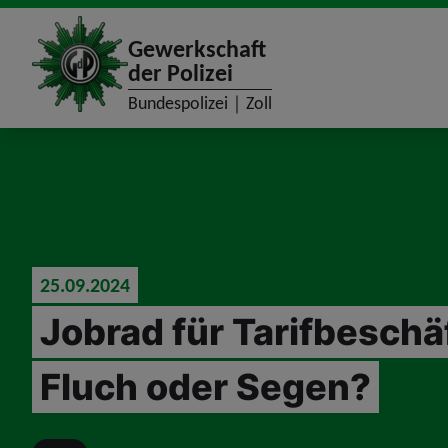
site_logo
Gewerkschaft
der Polizei
Bundespolizei｜Zoll
jumpToMain
25.09.2024
Jobrad für Tarifbeschäf
Fluch oder Segen?