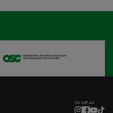
OSG
Die GdP auf
instagram
Facebook
YouTube
TikTok