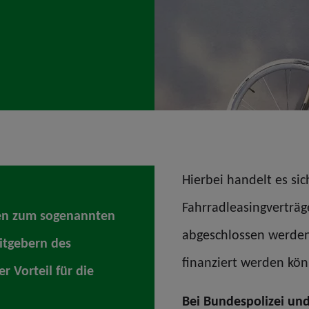
Hierbei handelt es si
Fahrradleasingverträg
gen zum sogenannten
abgeschlossen werden
itgebern des
finanziert werden kö
er Vorteil für die
Bei Bundespolizei und 