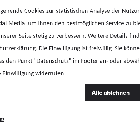
im Bundespolizeipräsidium existiert faktisch nicht.
rgehende Cookies zur statistischen Analyse der Nutzu
erinnen und -führer täglich Herausragendes – oft un
ial Media, um Ihnen den bestmöglichen Service zu bi
nserer Seite stetig zu verbessern. Weitere Details find
utzerklärung. Die Einwilligung ist freiwillig. Sie könn
 zum Führen
das den Punkt "Datenschutz" im Footer an- oder abwä
e Einwilligung widerrufen.
den Einsatzstärken.
nsthundeführerstellen.
Alle ablehnen
haltsmittel für Ankauf und Ausstattung.
m Bundespolizeipräsidium.
tz
liches Ausbildungssystem.