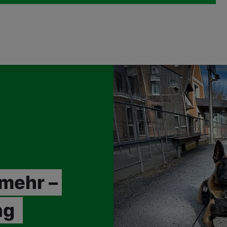
 mehr –
ng