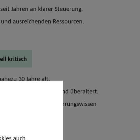
seit Jahren an klarer Steuerung,
 und ausreichenden Ressourcen.
ell kritisch
nahezu 30 Jahre alt.
Fortbildungskonzepte sind überaltert.
o und schwindendem Erfahrungswissen
okies auch