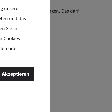
ng unserer
ter erschwerten Bedingungen. Das darf
eten und das
en Sie in
en Cookies
hlen oder
Akzeptieren