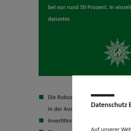
bei nur rund 50 Prozent. In einze
darunter.
Die Robustheit der Schutzhunde 
Datenschutz 
in der Aus- und Fortbildung von 
Investitionen in Diensthundeschu
Auf unserer Web