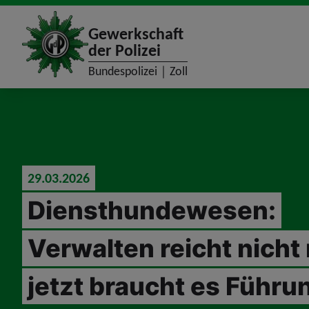
site_logo
Gewerkschaft
der Polizei
Bundespolizei｜Zoll
jumpToMain
29.03.2026
Diensthundewesen:
Verwalten reicht nicht
jetzt braucht es Führu