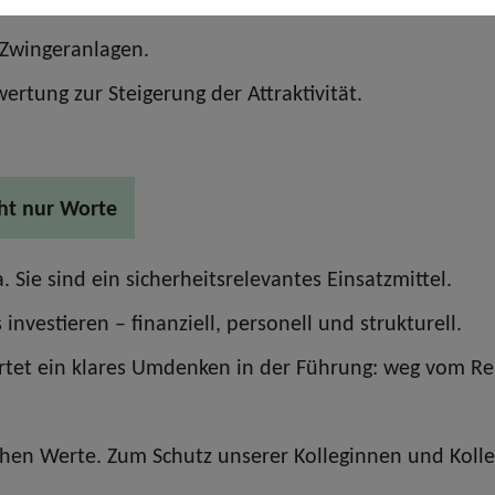
hundeschulen der BPOLAK.
d Zwingeranlagen.
rtung zur Steigerung der Attraktivität.
cht nur Worte
Sie sind ein sicherheitsrelevantes Einsatzmittel.
investieren – finanziell, personell und strukturell.
rtet ein klares Umdenken in der Führung: weg vom Rep
chen Werte. Zum Schutz unserer Kolleginnen und Kolle