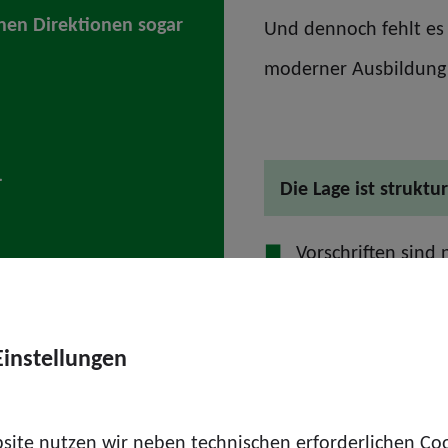
lnen Direktionen sogar
Und dennoch fehlt es 
moderner Ausbildung
Die Lage ist struktur
Vorschriften sind 
Ausbildungs- und 
geht aufgrund der Veränderungen in der TierSchHuV
Einstellungen
Diensthunden zurück.
len und Zwingeranlagen bleiben aus.
site nutzen wir neben technischen erforderlichen Co