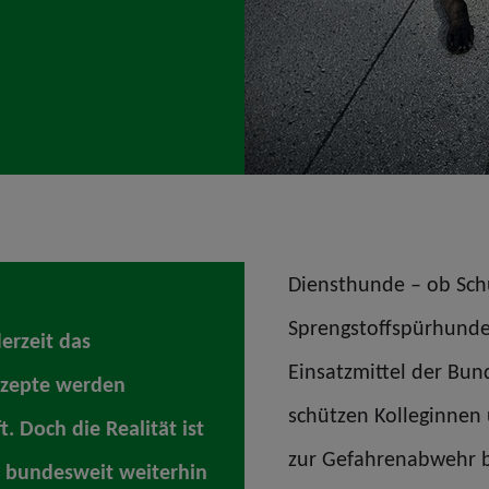
Diensthunde – ob Sch
Sprengstoffspürhunde 
erzeit das
Einsatzmittel der Bund
nzepte werden
schützen Kolleginnen
. Doch die Realität ist
zur Gefahrenabwehr b
gt bundesweit weiterhin