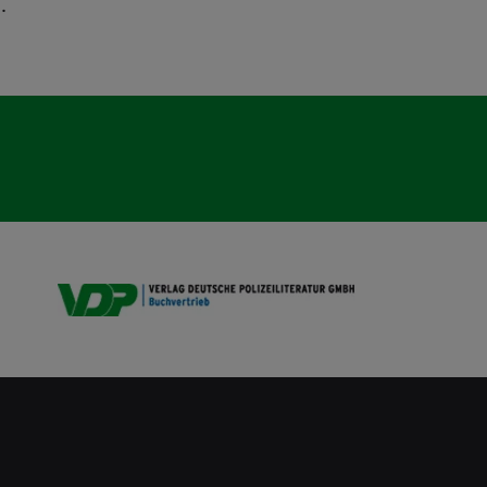
.
VDP B