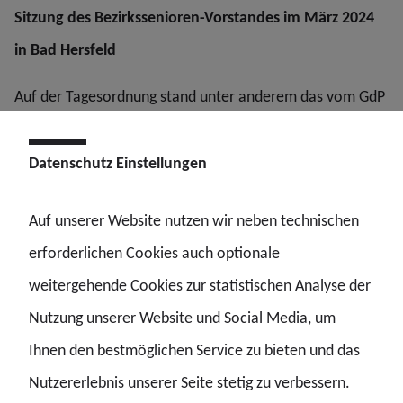
Sitzung des Bezirkssenioren-Vorstandes im März 2024
in Bad Hersfeld
Auf der Tagesordnung stand unter anderem das vom GdP
Bundesvorstand entwickelte neue Logo der
Seniorengruppe. Dieses wurde von allen als gelungen
Datenschutz Einstellungen
befunden. Drüber hinaus wurden unter anderem die
Auf unserer Website nutzen wir neben technischen
Themen Nebenverdienst im Rentenalter sowie die
erforderlichen Cookies auch optionale
geplante Veröffentlichung von Erklärfilmen der
weitergehende Cookies zur statistischen Analyse der
Bezirksseniorengruppe zu verschiedenen Themen (zum
Nutzung unserer Website und Social Media, um
Beispiel Beihilfe) besprochen.
Ihnen den bestmöglichen Service zu bieten und das
Außerdem wurde bereits der Termin für die
Nutzererlebnis unserer Seite stetig zu verbessern.
Seniorenkonferenz im Jahr 2025 besprochen. Diese soll