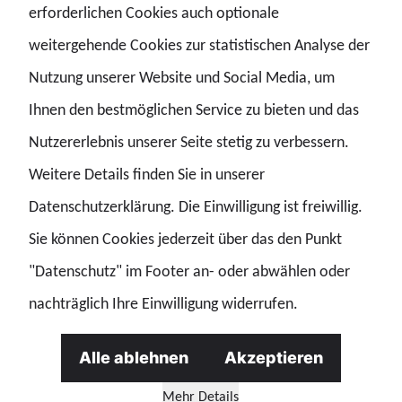
GdP-Mitglieder sind automatisch ohne jeden Mehrbeitrag
erforderlichen Cookies auch optionale
Mitglied im Polizeisozialwerk. Der Schwerpunkt des
weitergehende Cookies zur statistischen Analyse der
Polizeisozialwerkes Hamburg bezieht sich auf den
Nutzung unserer Website und Social Media, um
Verkauf von vergünstigten Urlaubsreisen. Zusätzlich
Ihnen den bestmöglichen Service zu bieten und das
stellen wir GdP-Hamburg Mitgliedern im Rahmen von
Nutzererlebnis unserer Seite stetig zu verbessern.
Kooperationsverträgen besondere Konditionen zu
Weitere Details finden Sie in unserer
Theatertickets, Einkaufsmöglichkeiten, Energielieferanten
Datenschutzerklärung. Die Einwilligung ist freiwillig.
u.v.m. zur Verfügung.
Sie können Cookies jederzeit über das den Punkt
"Datenschutz" im Footer an- oder abwählen oder
Als Organisator der GdP-Veranstaltungen wie dem
nachträglich Ihre Einwilligung widerrufen.
jährlichen Fest der GdP und dem legendären
Weihnachtsmärchen stehen wir den Mitgliedern bei
Alle ablehnen
Akzeptieren
Fragen und Buchungen sehr gerne zur Verfügung!
Mehr Details