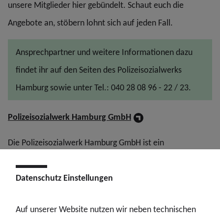
unsere Mitglieder hier gebündelt. Schaut euch die
Angebote an, stöbern lohnt sich auf jeden Fall.
Ansprechpartner und weitere Informationen dazu
findet ihr auf den Seiten des Polizeisozialwerks
Hamburg sowie unter Tel.: 040 28 08 96 - 22 / 23.
Polizeisozialwerk Hamburg GmbH
Die Polizeisozialwerk Hamburg GmbH ist ein
Unternehmen, das von der Gewerkschaft der Polizei -
Landesbezirk Hamburg für deren Mitglieder gegründet
Datenschutz Einstellungen
worden ist.
Auf unserer Website nutzen wir neben technischen