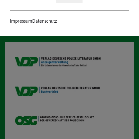
Impressum
Datenschutz
Unsere Wirtschaftsunternehmen
VDP AV
VDP B
OSG