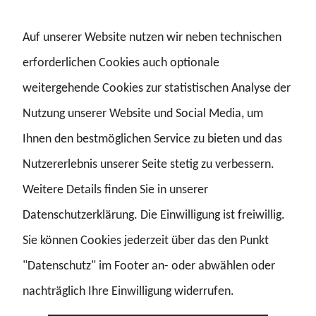
Auf unserer Website nutzen wir neben technischen
01.06.2023 | Medien
erforderlichen Cookies auch optionale
DP - Ausgabe HH Juni 2023
DP - Ausgabe HH Juni 2023 DP - Ausgabe HH Juni 2023
weitergehende Cookies zur statistischen Analyse der
Nutzung unserer Website und Social Media, um
DP - DEUTSCHE POLIZEI
Ihnen den bestmöglichen Service zu bieten und das
Nutzererlebnis unserer Seite stetig zu verbessern.
01.05.2023 | Medien
Weitere Details finden Sie in unserer
DP - Ausgabe HH Mai 2023
Datenschutzerklärung. Die Einwilligung ist freiwillig.
DP - Ausgabe HH Mai 2023 DP - Ausgabe HH Mai 2023
Sie können Cookies jederzeit über das den Punkt
"Datenschutz" im Footer an- oder abwählen oder
DP - DEUTSCHE POLIZEI
nachträglich Ihre Einwilligung widerrufen.