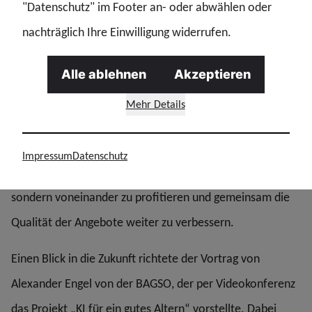
"Datenschutz" im Footer an- oder abwählen oder
Krankenversicherung ausgetauscht.
nachträglich Ihre Einwilligung widerrufen.
Deutlich wurde dabei, dass in vielen Landesbezirken
hervorragende Materialien und Konzepte entstanden
Alle ablehnen
Akzeptieren
sind. Broschüren, Flyer, Checklisten und Präsentationen
Mehr Details
wurden gegenseitig vorgestellt und sollen künftig allen
Interessierten zur Verfügung stehen. Ziel ist es, bewährte
Impressum
Datenschutz
Lösungen nicht mehrfach neu entwickeln zu müssen,
sondern voneinander zu profitieren und gemeinsam die
Qualität der Angebote weiter zu verbessern.
Einen Blick in die Zukunft richtete der Vortrag von
Alexander Engel von der BAGSO, der per Videokonferenz
das Projekt „KI für ein gutes Altern“ vorstellte. Dabei