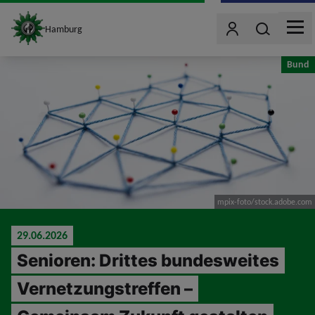
site_logo
Wonach such
Hamburg
Benutzer
MEN
jumpToMain
Bund
mpix-foto/stock.adobe.com
29.06.2026
Senioren: Drittes bundesweites
Vernetzungstreffen –