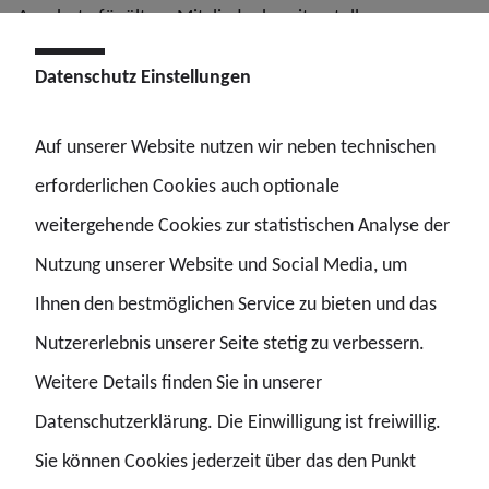
Angebote für ältere Mitglieder bereitzustellen.
Im Mittelpunkt des Vernetzungstreffens standen
Datenschutz Einstellungen
anschließend die zahlreichen Praxisbeispiele aus den
Auf unserer Website nutzen wir neben technischen
Landesbezirken. Vorgestellt wurden erfolgreiche
erforderlichen Cookies auch optionale
Seminarkonzepte, Informationsveranstaltungen sowie
weitergehende Cookies zur statistischen Analyse der
innovative Ideen zur Mitgliederbindung. Besonders
Nutzung unserer Website und Social Media, um
großes Interesse fanden Seminare zur Vorbereitung auf
Ihnen den bestmöglichen Service zu bieten und das
den Ruhestand, Beihilfeveranstaltungen,
Nutzererlebnis unserer Seite stetig zu verbessern.
Internetangebote einzelner Landesbezirke sowie Projekte
Weitere Details finden Sie in unserer
der Bundespolizei und des Zolls. Ebenso wurden
Datenschutzerklärung. Die Einwilligung ist freiwillig.
Erfahrungen zum Thema pauschale Beihilfe und zum
Sie können Cookies jederzeit über das den Punkt
Wechsel in die freiwillige gesetzliche