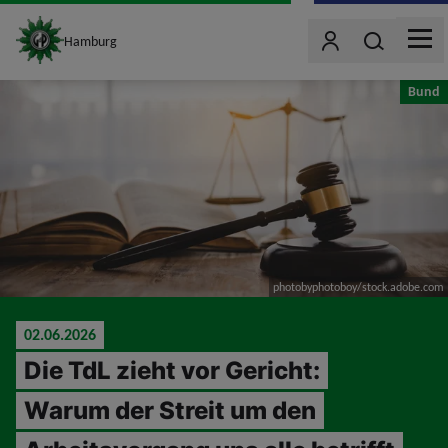
site_logo
Wonach such
Hamburg
Benutzer
MEN
jumpToMain
Bund
photobyphotoboy/stock.adobe.com
02.06.2026
Die TdL zieht vor Gericht:
Warum der Streit um den