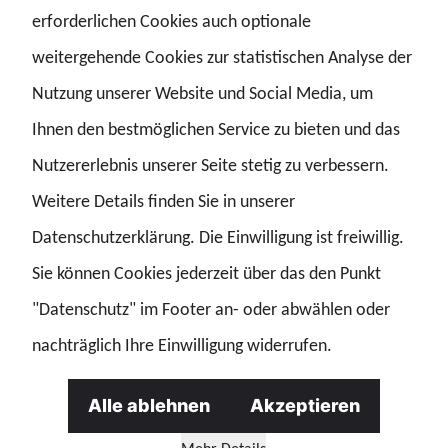
erforderlichen Cookies auch optionale
Eingang und Sichtung von Post, Anträgen oder
weitergehende Cookies zur statistischen Analyse der
Vorgängen
Nutzung unserer Website und Social Media, um
Prüfung der Zuständigkeit
Ihnen den bestmöglichen Service zu bieten und das
Anlegen neuer Akten bzw. Pflege bestehender Akten
Nutzererlebnis unserer Seite stetig zu verbessern.
Erfassen von Daten in Fachverfahren
Weitere Details finden Sie in unserer
Sachverhaltsprüfung und Informationsrecherche
Datenschutzerklärung. Die Einwilligung ist freiwillig.
Schriftverkehr mit Bürgern, Behörden oder anderen
Sie können Cookies jederzeit über das den Punkt
Stellen
"Datenschutz" im Footer an- oder abwählen oder
Fristenkontrolle und Terminüberwachung
nachträglich Ihre Einwilligung widerrufen.
Vermerke und Stellungnahmen fertigen
Entscheidungen vorbereiten
Alle ablehnen
Akzeptieren
Bescheide, Schreiben oder Mitteilungen erstellen