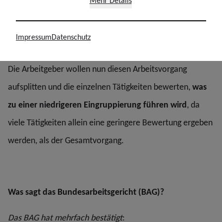
Mehr Details
Ablage, Archivierung und Aktenabschluss
Telefonische und persönliche Auskünfte zum Vorgang
Impressum
Datenschutz
Die Arbeitgeber wollen nun diesen Arbeitsvorgang
aufsplitten und die einzelnen Tätigkeiten bewerten,
was
zu einer niedrigeren Eingruppierung führen wird
, da
viele Tätigkeiten allein eine geringere Bewertung ergeben
werden, als der Gesamtvorgang.
Was sagt das Bundesarbeitsgericht (BAG)?
Das BAG hat mehrfach bestätigt
: