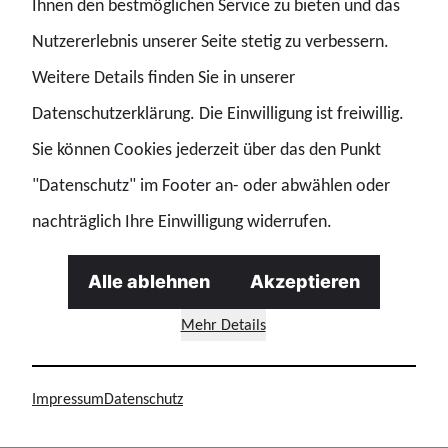
Ihnen den bestmöglichen Service zu bieten und das
zu gewährleisten und Grundrechte zu schützen.
Nutzererlebnis unserer Seite stetig zu verbessern.
„Professionalität, Besonnenheit und Neutralität haben
Weitere Details finden Sie in unserer
diesen Einsatz geprägt. Genau das erwarten die
Datenschutzerklärung. Die Einwilligung ist freiwillig.
Menschen von ihrer Polizei – und genau das haben wir
Sie können Cookies jederzeit über das den Punkt
am Wochenende bewiesen“, erklärt Mandy Koch,
"Datenschutz" im Footer an- oder abwählen oder
Landesvorsitzende der GdP Thüringen.
nachträglich Ihre Einwilligung widerrufen.
Alle ablehnen
Akzeptieren
Der GdP Bundesvorsitzende Jochen Kopelke schließt sich
dieser Darstellung der GdP Thüringen an und ergänzt:
Mehr Details
„Der Einsatz in Erfurt zeigt, dass die Polizei auch bei
hochpolitischen und bundesweit beachteten
Impressum
Datenschutz
Veranstaltungen Sicherheit und Grundrechtsschutz