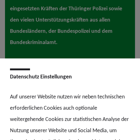
eingesetzten Kräften der Thüringer Polizei sowie
den vielen Unterstützungskräften aus allen
Bundesländern, der Bundespolizei und dem
Bundeskriminalamt.
Datenschutz Einstellungen
Auf unserer Website nutzen wir neben technischen
erforderlichen Cookies auch optionale
Trotz langer Dienstzeiten, kurzer Ruhezeiten und hoher
weitergehende Cookies zur statistischen Analyse der
mehrtägiger Einsatzbelastung haben diese Polizistinnen
Nutzung unserer Website und Social Media, um
und Polizisten professionell dazu beigetragen, Sicherheit