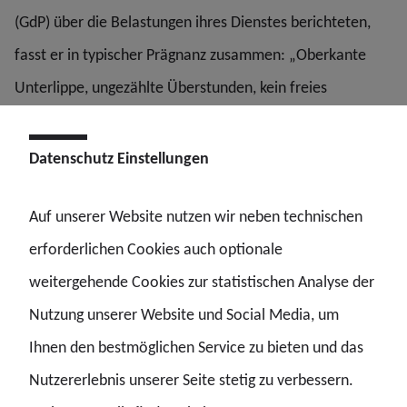
(GdP) über die Belastungen ihres Dienstes berichteten,
fasst er in typischer Prägnanz zusammen: „Oberkante
Unterlippe, ungezählte Überstunden, kein freies
Wochenende mehr.“ Sein bayerischer Kollege Clemens
Murr, Mitglied im Geschäftsführenden Bundesvorstand
Datenschutz Einstellungen
der GdP, hat in Hamburg St.-Pauli ähnliches gehört: „Da
Auf unserer Website nutzen wir neben technischen
waren Beamte der Bereitschaftspolizei 32 Stunden
erforderlichen Cookies auch optionale
durchweg im Einsatz, weil nicht genug Kollegen für die
weitergehende Cookies zur statistischen Analyse der
Ablösung da waren.“
Nutzung unserer Website und Social Media, um
Im Gespräch mit der SZ schlagen die beiden
Ihnen den bestmöglichen Service zu bieten und das
Gewerkschaftler nun Alarm. „Der Zustand der
Nutzererlebnis unserer Seite stetig zu verbessern.
Bereitschaftspolizei ist wirklich Anlass zur Sorge“, so