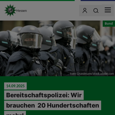
site_logo
Wonach such
Hessen
Benutzer
MEN
jumpToMain
Bund
Sven Grundmann/stock.adobe.com
14.09.2025
Bereitschaftspolizei: Wir
brauchen 20 Hundertschaften