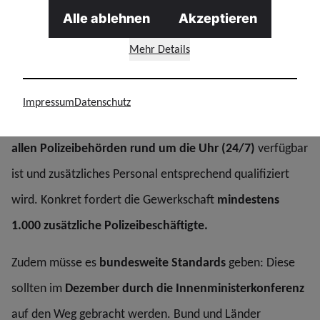
Alle ablehnen
Akzeptieren
Mehr Details
GdP Hessen
Impressum
Datenschutz
Die hessische GdP fordert, dass
moderne Technik in
allen Polizeibehörden rund um die Uhr (24/7)
verfügbar
ist und zusätzliches Personal entsprechend qualifiziert
wird. Konkret fordert die Gewerkschaft
mindestens
1.000 zusätzliche Polizeibeschäftigte.
Zudem müsse es
bundesweite Standards
geben: Diese
sollten im
Dezember durch die Innenministerkonferenz
auf den Weg gebracht werden. Bund und Länder