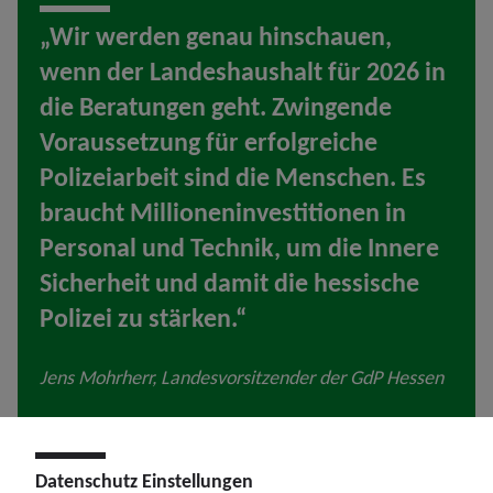
„Wir werden genau hinschauen,
wenn der Landeshaushalt für 2026 in
die Beratungen geht. Zwingende
Voraussetzung für erfolgreiche
Polizeiarbeit sind die Menschen. Es
braucht Millioneninvestitionen in
Personal und Technik, um die Innere
Sicherheit und damit die hessische
Polizei zu stärken.“
Jens Mohrherr, Landesvorsitzender der GdP Hessen
Datenschutz Einstellungen