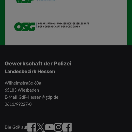
OSG
Gewerkschaft der Polizei
Landesbezirk Hessen
Wilhelmstraße 60a
65183 Wiesbaden
E-Mail
GdP-Hessen@gdp.de
0611/99227-0
Facebook
X
YouTube
instagram
Facebook Junge Gruppe
Die GdP auf