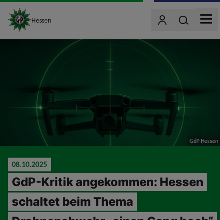
site_logo
Wonach such
Hessen
Benutzer
MEN
jumpToMain
GdP Hessen
08.10.2025
GdP-Kritik angekommen: Hessen
schaltet beim Thema