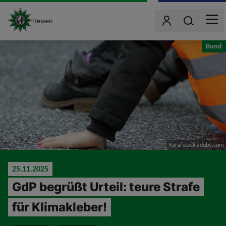
site_logo
Wonach such
Hessen
Benutzer
MEN
jumpToMain
Bund
Kara/stock.adobe.com
25.11.2025
GdP begrüßt Urteil: teure Strafe
für Klimakleber!