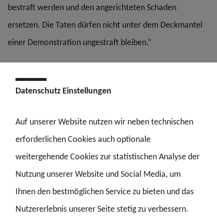
bestraft werden und den angerichteten Schaden
ersetzen. Die Taten dürfen nicht unter dem Deckmantel
einer Demonstration ungestraft bleiben.“
Pressemitteilung der
Datenschutz Einstellungen
Gewerkschaft der Polizei (GdP)
vom 26.11.2025:
Auf unserer Website nutzen wir neben technischen
erforderlichen Cookies auch optionale
GdP zu Hamburger Urteil gegen "Letzte Generation"
weitergehende Cookies zur statistischen Analyse der
GdP begrüßt teures Urteil gegen "Letzte
Nutzung unserer Website und Social Media, um
Generation"
Ihnen den bestmöglichen Service zu bieten und das
Hamburg. Die Blockade des Hamburger Flughafens hat
Nutzererlebnis unserer Seite stetig zu verbessern.