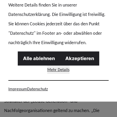
finanzielle Folgen für die beteiligten Aktivisten der
Weitere Details finden Sie in unserer
„Letzte Generation„, so urteilte das Landgericht
Datenschutzerklärung. Die Einwilligung ist freiwillig.
Hamburg gestern und stellte fest, dass die "Letzte
Sie können Cookies jederzeit über das den Punkt
Generation“ ihren Protest nutzte, um bewusst rechtliche
"Datenschutz" im Footer an- oder abwählen oder
Grenzen zu überschreiten. Deshalb müssen die Täter
nachträglich Ihre Einwilligung widerrufen.
erheblichen Schadenersatz an die betroffenen
Alle ablehnen
Akzeptieren
Luftfahrtunternehmen leisten.
Mehr Details
Die Gewerkschaft der Polizei (GdP) begrüßt das Urteil des
Landgerichts und fordert, auch für die Polizeieinsätze
Impressum
Datenschutz
bundesweit und konsequent Kostenersatz gegen die
Straftäter der „Letzte Generation“ und
Nachfolgeorganisationen geltend zu machen. „Die