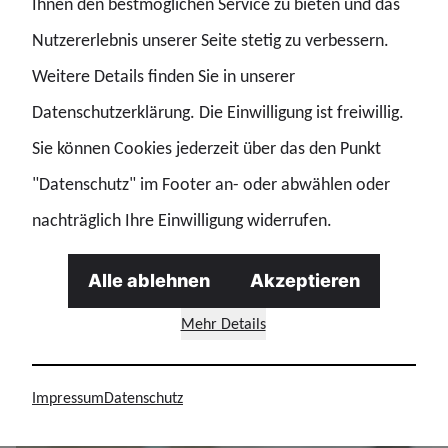
Ihnen den bestmöglichen Service zu bieten und das
Fallbeispielen und individuelle Perspektivgespräche
Nutzererlebnis unserer Seite stetig zu verbessern.
vor jeder Maßnahme.
Weitere Details finden Sie in unserer
Datenschutzerklärung. Die Einwilligung ist freiwillig.
Was ihr jetzt tun könnt:
Sie können Cookies jederzeit über das den Punkt
Sucht Pro-Aktiv das Gespräch um eure Perspektive
"Datenschutz" im Footer an- oder abwählen oder
darzulegen. Meldet euch bei euren Personalräten/bei
nachträglich Ihre Einwilligung widerrufen.
uns, wenn euch Umsetzungen ohne klare, schriftliche
Grundlage oder ohne Zustimmung angekündigt werden.
Alle ablehnen
Akzeptieren
Dokumentiert Gespräche und hebt schriftliche Zusagen
Mehr Details
auf.
Impressum
Datenschutz