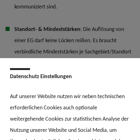
kommuniziert sind.
Standort- & Mindeststärken
: Die Auflösung von
einer EG darf keine Lücken reißen. Es braucht
verbindliche Mindeststärken je Sachgebiet/Standort
und einen realistischen Plan für Fallüberträge. Es
muss eine ausreichend starke Tagdienstkomponente
Datenschutz Einstellungen
verbleiben um nicht auf dem Rücken des WSD zu
Auf unserer Website nutzen wir neben technischen
optimieren.
erforderlichen Cookies auch optionale
weitergehende Cookies zur statistischen Analyse der
Transparenz & Beteiligungen
: Frühzeitige
Nutzung unserer Website und Social Media, um
Einbindungen der Personalräte, FAQ mit