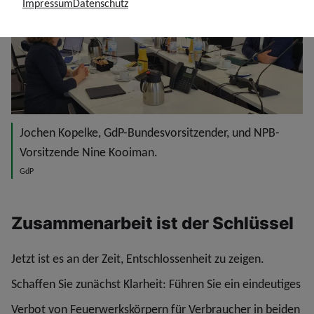
Impressum
Datenschutz
Jochen Kopelke, GdP-Bundesvorsitzender, und NPB-
Vorsitzende Nine Kooiman.
GdP
Zusammenarbeit ist der Schlüssel
Jetzt ist es an der Zeit, Entschlossenheit zu zeigen.
Schaffen Sie zunächst Klarheit: Führen Sie ein eindeutiges
Verbot von Feuerwerkskörpern für Verbraucher in beiden