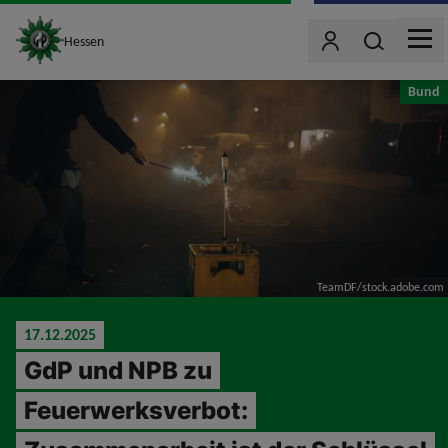
site_logo
Wonach such
Hessen
Benutzer
MEN
jumpToMain
Bund
TeamDF/stock.adobe.com
17.12.2025
GdP und NPB zu
Feuerwerksverbot: